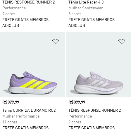
TÊNIS RESPONSE RUNNER 2
Tênis Lite Racer 4.0
Performance
Mulher Sportswear
9 cores
8 cores
FRETE GRÁTIS MEMBROS
FRETE GRÁTIS MEMBROS
ADICLUB
ADICLUB
Adicionar à Lista de Desejos
Ad
Preço
R$379,99
Preço
R$399,99
Tênis CORRIDA DURAMO RC2
TÊNIS RESPONSE RUNNER 2
Mulher Performance
Performance
11 cores
9 cores
FRETE GRÁTIS MEMBROS
FRETE GRÁTIS MEMBROS