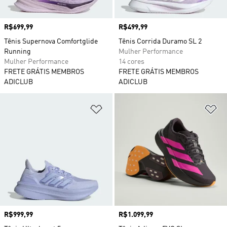
Preço
R$699,99
Preço
R$499,99
Tênis Supernova Comfortglide
Tênis Corrida Duramo SL 2
Running
Mulher Performance
Mulher Performance
14 cores
FRETE GRÁTIS MEMBROS
FRETE GRÁTIS MEMBROS
ADICLUB
ADICLUB
Adicionar à Lista de Desejos
Ad
Preço
R$999,99
Preço
R$1.099,99