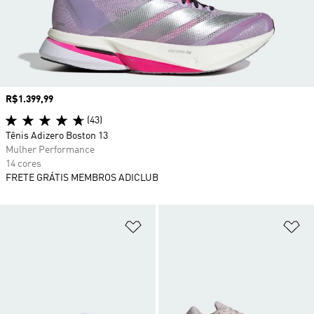
Preço
R$1.399,99
(43)
Tênis Adizero Boston 13
Mulher Performance
14 cores
FRETE GRÁTIS MEMBROS ADICLUB
Adicionar à Lista de Desejos
Ad