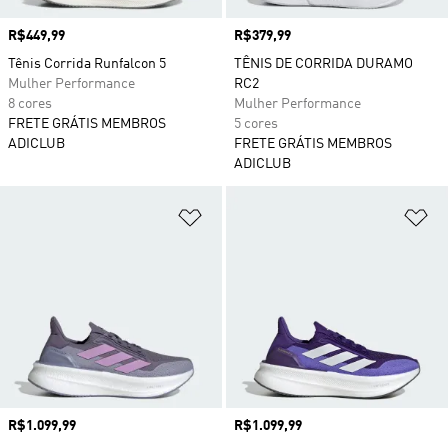
Preço
R$449,99
Preço
R$379,99
Tênis Corrida Runfalcon 5
TÊNIS DE CORRIDA DURAMO
Mulher Performance
RC2
8 cores
Mulher Performance
FRETE GRÁTIS MEMBROS
5 cores
ADICLUB
FRETE GRÁTIS MEMBROS
ADICLUB
Adicionar à Lista de Desejos
Ad
Preço
R$1.099,99
Preço
R$1.099,99