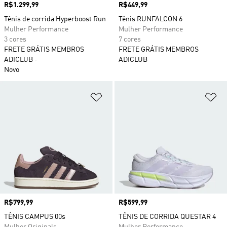
Preço
R$1.299,99
Preço
R$449,99
Tênis de corrida Hyperboost Run
Tênis RUNFALCON 6
Mulher Performance
Mulher Performance
3 cores
7 cores
FRETE GRÁTIS MEMBROS
FRETE GRÁTIS MEMBROS
ADICLUB
ADICLUB
Novo
Adicionar à Lista de Desejos
Ad
Preço
R$799,99
Preço
R$599,99
TÊNIS CAMPUS 00s
TÊNIS DE CORRIDA QUESTAR 4