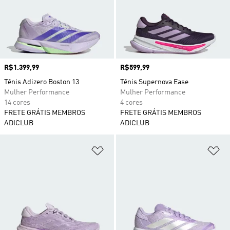
Preço
R$1.399,99
Preço
R$599,99
Tênis Adizero Boston 13
Tênis Supernova Ease
Mulher Performance
Mulher Performance
14 cores
4 cores
FRETE GRÁTIS MEMBROS
FRETE GRÁTIS MEMBROS
ADICLUB
ADICLUB
Adicionar à Lista de Desejos
Ad