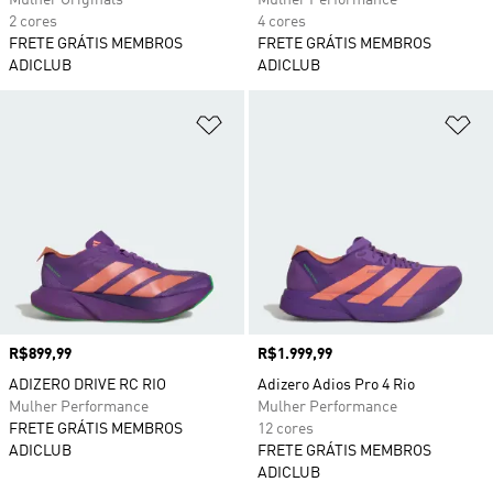
Mulher Originals
Mulher Performance
2 cores
4 cores
FRETE GRÁTIS MEMBROS
FRETE GRÁTIS MEMBROS
ADICLUB
ADICLUB
Adicionar à Lista de Desejos
Ad
Preço
R$899,99
Preço
R$1.999,99
ADIZERO DRIVE RC RIO
Adizero Adios Pro 4 Rio
Mulher Performance
Mulher Performance
FRETE GRÁTIS MEMBROS
12 cores
ADICLUB
FRETE GRÁTIS MEMBROS
ADICLUB