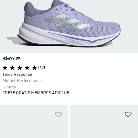
Preço
R$499,99
(62)
Tênis Response
Mulher Performance
5 cores
FRETE GRÁTIS MEMBROS ADICLUB
Adicionar à Lista de Desejos
Ad