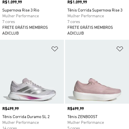
Preço
R$1.099,99
Preço
R$1.099,99
Supernova Rise 3 Rio
Tênis Corrida Supernova Rise 3
Mulher Performance
Mulher Performance
7 cores
7 cores
FRETE GRÁTIS MEMBROS
FRETE GRÁTIS MEMBROS
ADICLUB
ADICLUB
Adicionar à Lista de Desejos
Ad
Preço
R$499,99
Preço
R$699,99
Tênis Corrida Duramo SL 2
Tênis ZENBOOST
Mulher Performance
Mulher Performance
14 cores
5 cores