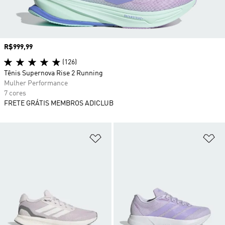
Preço
R$999,99
(126)
Tênis Supernova Rise 2 Running
Mulher Performance
7 cores
FRETE GRÁTIS MEMBROS ADICLUB
Adicionar à Lista de Desejos
Ad