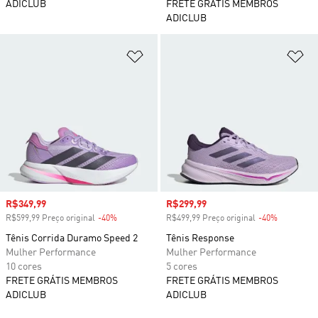
ADICLUB
FRETE GRÁTIS MEMBROS
ADICLUB
Adicionar à Lista de Desejos
Ad
Preço com desconto
R$349,99
Preço com desconto
R$299,99
R$599,99 Preço original
-40%
Desconto
R$499,99 Preço original
-40%
Desconto
Tênis Corrida Duramo Speed 2
Tênis Response
Mulher Performance
Mulher Performance
10 cores
5 cores
FRETE GRÁTIS MEMBROS
FRETE GRÁTIS MEMBROS
ADICLUB
ADICLUB