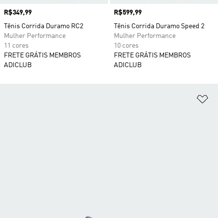
Preço
R$349,99
Preço
R$599,99
Tênis Corrida Duramo RC2
Tênis Corrida Duramo Speed 2
Mulher Performance
Mulher Performance
11 cores
10 cores
FRETE GRÁTIS MEMBROS
FRETE GRÁTIS MEMBROS
ADICLUB
ADICLUB
Ad