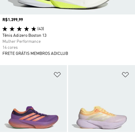
Preço
R$1.399,99
(43)
Tênis Adizero Boston 13
Mulher Performance
14 cores
FRETE GRÁTIS MEMBROS ADICLUB
Adicionar à Lista de Desejos
Ad