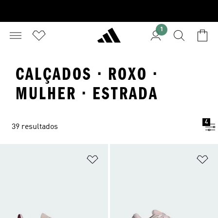
1
CALÇADOS · ROXO ·
MULHER · ESTRADA
4
39 resultados
Adicionar à Lista de Desejos
Ad