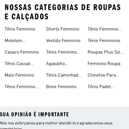
NOSSAS CATEGORIAS DE ROUPAS
E CALÇADOS
Tênis Feminino
Shorts Feminino
Tênis Feminino
Em Promoção
Moletom
Vestido Feminino
Tênis Femininos
Feminino
Casaco Feminino
Tênis Feminino
Roupas Plus Size
Preto
Feminino
Tênis Casual
Agasalho
Feminino Roupa
Feminino
Feminino
Maio Feminino
Tênis Caminhada
Chinelos Para
Feminino
Meninas
Tênis Feminino
Bone Feminino
Tênis Padel
Branco
Feminino
SUA OPINIÃO É IMPORTANTE
Nós nos esforçamos para melhor atendê-lo e agradecemos seus