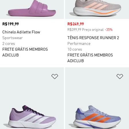
Preço
R$199,99
Preço com desconto
R$249,99
R$399,99 Preço original
-35%
Desconto
Chinelo Adilette Flow
Sportswear
TÊNIS RESPONSE RUNNER 2
2 cores
Performance
FRETE GRÁTIS MEMBROS
10 cores
ADICLUB
FRETE GRÁTIS MEMBROS
ADICLUB
Adicionar à Lista de Desejos
Ad