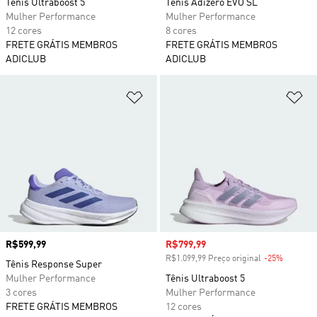
Tênis Ultraboost 5
Tênis Adizero EVO SL
Mulher Performance
Mulher Performance
12 cores
8 cores
FRETE GRÁTIS MEMBROS
FRETE GRÁTIS MEMBROS
ADICLUB
ADICLUB
Adicionar à Lista de Desejos
Ad
Preço
R$599,99
Preço com desconto
R$799,99
R$1.099,99 Preço original
-25%
Descont
Tênis Response Super
Mulher Performance
Tênis Ultraboost 5
3 cores
Mulher Performance
FRETE GRÁTIS MEMBROS
12 cores