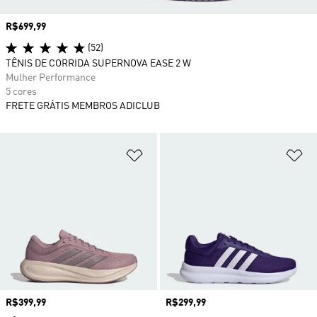
Preço
R$699,99
(52)
TÊNIS DE CORRIDA SUPERNOVA EASE 2 W
Mulher Performance
5 cores
FRETE GRÁTIS MEMBROS ADICLUB
Adicionar à Lista de Desejos
Ad
Preço
R$399,99
Preço
R$299,99