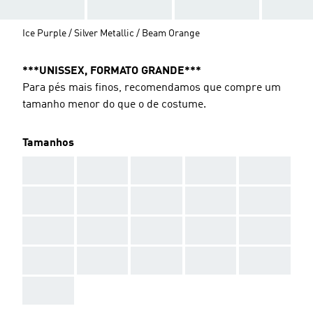
Ice Purple / Silver Metallic / Beam Orange
***UNISSEX, FORMATO GRANDE***
Para pés mais finos, recomendamos que compre um
tamanho menor do que o de costume.
Tamanhos
AAA
AAA
AAA
AAA
AAA
AAA
AAA
AAA
AAA
AAA
AAA
AAA
AAA
AAA
AAA
AAA
AAA
AAA
AAA
AAA
AAA