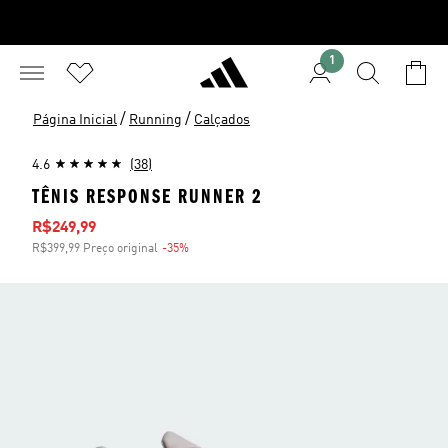
1
/
/
Página Inicial
Running
Calçados
4.6
(38)
TÊNIS RESPONSE RUNNER 2
Preço com desconto
R$249,99
R$399,99 Preço original
-35%
Desconto