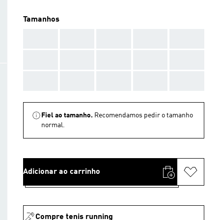
Tamanhos
AAA
AAA
AAA
AAA
AAA
AAA
AAA
AAA
AAA
AAA
AAA
AAA
AAA
AAA
AAA
Fiel ao tamanho.
Recomendamos pedir o tamanho
normal.
Adicionar ao carrinho
Compre tenis running