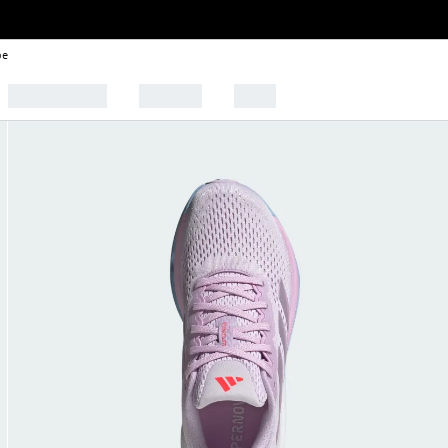
be
🩰 Tendências
Esportes
Outlet