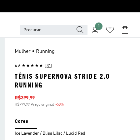
1
Mulher • Running
4.6
(31)
TÊNIS SUPERNOVA STRIDE 2.0
RUNNING
Preço com desconto
R$399,99
R$799,99 Preço original
-50%
Desconto
Cores
Ice Lavender / Bliss Lilac / Lucid Red