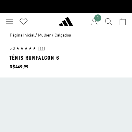
1
/
/
Página Inicial
Mulher
Calçados
5.0
(11)
TÊNIS RUNFALCON 6
Preço
R$449,99