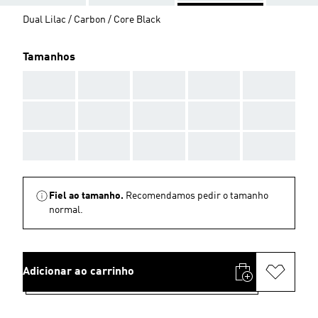
Dual Lilac / Carbon / Core Black
Tamanhos
AAA
AAA
AAA
AAA
AAA
AAA
AAA
AAA
AAA
AAA
AAA
AAA
AAA
AAA
AAA
Fiel ao tamanho.
Recomendamos pedir o tamanho
normal.
Adicionar ao carrinho