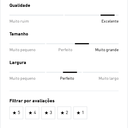
Qualidade
Muito ruim
Excelente
Tamanho
Muito pequeno
Perfeito
Muito grande
Largura
Muito pequeno
Perfeito
Muito largo
Filtrar por avaliações
5
4
3
2
1