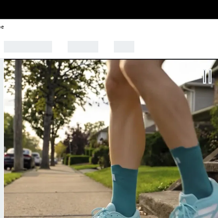
be
🩰 Tendências
Esportes
Outlet