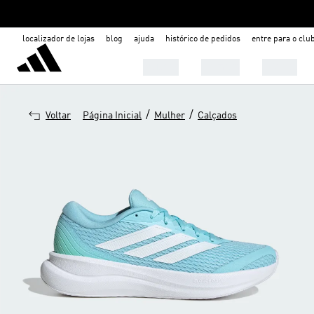
localizador de lojas
blog
ajuda
histórico de pedidos
entre para o clu
Mulher
Homem
Infantil
/
/
Voltar
Página Inicial
Mulher
Calçados