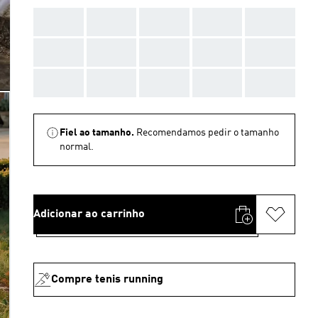
AAA
AAA
AAA
AAA
AAA
AAA
AAA
AAA
AAA
AAA
AAA
AAA
AAA
AAA
AAA
Fiel ao tamanho.
Recomendamos pedir o tamanho
normal.
Adicionar ao carrinho
Compre tenis running