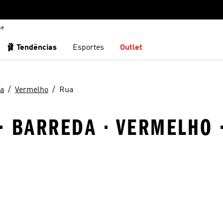
be
🩰 Tendências
Esportes
Outlet
a
Vermelho
Rua
· BARREDA · VERMELHO 
sta de Desejos