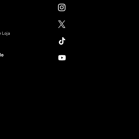
e Loja
do