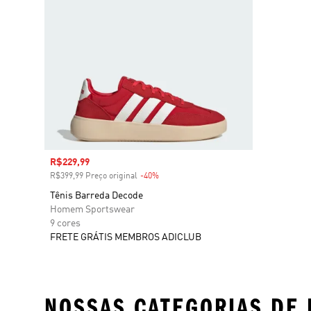
Preço com desconto
R$229,99
R$399,99 Preço original
-40%
Desconto
Tênis Barreda Decode
Homem Sportswear
9 cores
FRETE GRÁTIS MEMBROS ADICLUB
NOSSAS CATEGORIAS DE 