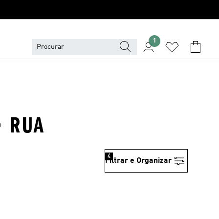
1
· RUA
4
Filtrar e Organizar