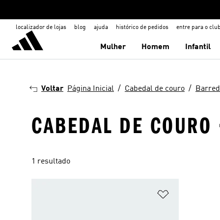
localizador de lojas
blog
ajuda
histórico de pedidos
entre para o clu
Mulher
Homem
Infantil
Voltar
Página Inicial
Cabedal de couro
Barred
CABEDAL DE COURO 
1 resultado
Adicionar à Li