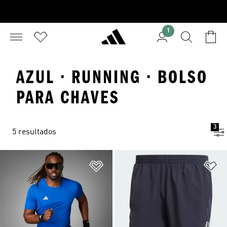
1
AZUL · RUNNING · BOLSO
PARA CHAVES
3
5 resultados
Adicionar à Lista de Desejos
Ad