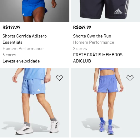
Preço
R$199,99
Preço
R$249,99
Shorts Corrida Adizero
Shorts Own the Run
Essentials
Homem Performance
Homem Performance
2 cores
6 cores
FRETE GRÁTIS MEMBROS
Leveza e velocidade
ADICLUB
Adicionar à Lista de Desejos
Ad