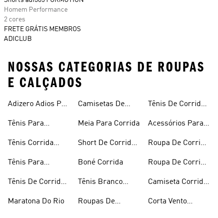
Shorts adi365 FORMOTION
Homem Performance
2 cores
FRETE GRÁTIS MEMBROS
ADICLUB
NOSSAS CATEGORIAS DE ROUPAS
E CALÇADOS
Adizero Adios Pro
Camisetas De
Tênis De Corrida
4
Corrida
Preto
Tênis Para
Meia Para Corrida
Acessórios Para
Corrida
Corrida
Tênis Corrida
Short De Corrida
Roupa De Corrida
Masculino
Feminino
Feminina
Tênis Para
Boné Corrida
Roupa De Corrida
Caminhada
Masculina
Tênis De Corrida
Tênis Branco
Camiseta Corrida
Feminino
Corrida
Feminina
Maratona Do Rio
Roupas De
Corta Vento
Corrida
Corrida