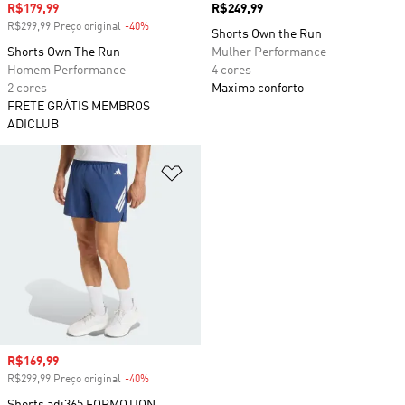
Preço com desconto
R$179,99
Preço
R$249,99
R$299,99 Preço original
-40%
Desconto
Shorts Own the Run
Shorts Own The Run
Mulher Performance
Homem Performance
4 cores
2 cores
Maximo conforto
FRETE GRÁTIS MEMBROS
ADICLUB
Adicionar à Lista de Desejos
Preço com desconto
R$169,99
R$299,99 Preço original
-40%
Desconto