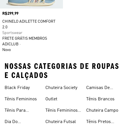
Preço
R$299,99
CHINELO ADILETTE COMFORT
2.0
Sportswear
FRETE GRÁTIS MEMBROS
ADICLUB
Novo
NOSSAS CATEGORIAS DE ROUPAS
E CALÇADOS
Black Friday
Chuteira Society
Camisas De
Times
Tênis Femininos
Outlet
Tênis Brancos
Tênis Para
Tênis Femininos
Chuteira Campo
Caminhada
Brancos
Dia Do
Chuteira Futsal
Tênis Pretos