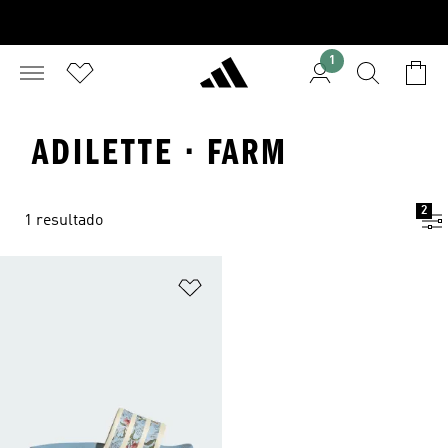
1
ADILETTE · FARM
2
1 resultado
Adicionar à Lista de Desejos