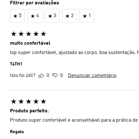
Filtrar por avaliações
5
4
3
2
1
muito confortável
top
T4TH1
Isto foi útil?
0
0
Denunciar comentário
Produto perfeito.
Produto super confortável e aconselhável para a prática de a
Regata