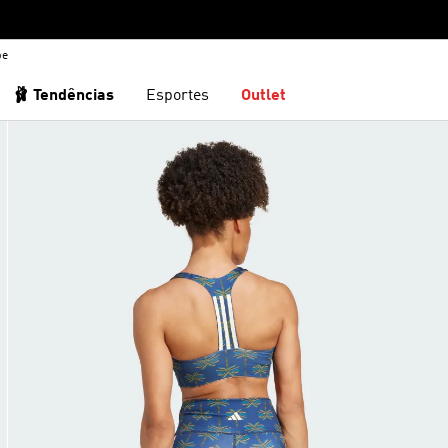
be
🩰 Tendências
Esportes
Outlet