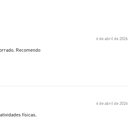
6 de abril de 2026
 super confortável, ajustado ao corpo, boa sustentação. forrado. Recomendo
6 de abril de 2026
tividades físicas.