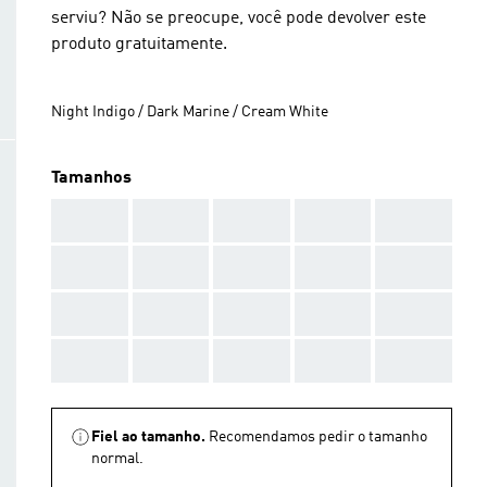
serviu? Não se preocupe, você pode devolver este
produto gratuitamente.
Night Indigo / Dark Marine / Cream White
Tamanhos
AAA
AAA
AAA
AAA
AAA
AAA
AAA
AAA
AAA
AAA
AAA
AAA
AAA
AAA
AAA
AAA
AAA
AAA
AAA
AAA
Fiel ao tamanho.
Recomendamos pedir o tamanho
normal.