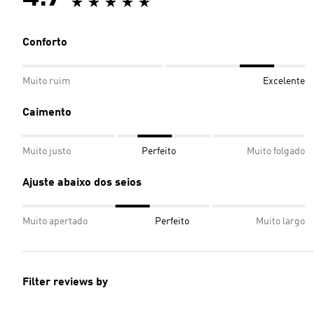
Conforto
Muito ruim
Excelente
Caimento
Muito justo
Perfeito
Muito folgado
Ajuste abaixo dos seios
Muito apertado
Perfeito
Muito largo
Filter reviews by