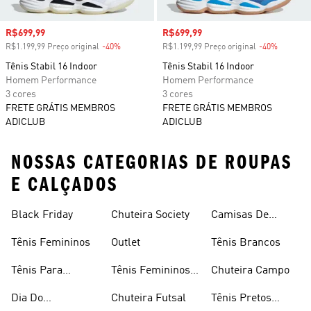
Preço com desconto
R$699,99
Preço com desconto
R$699,99
R$1.199,99 Preço original
-40%
Desconto
R$1.199,99 Preço original
-40%
Descont
Tênis Stabil 16 Indoor
Tênis Stabil 16 Indoor
Homem Performance
Homem Performance
3 cores
3 cores
FRETE GRÁTIS MEMBROS
FRETE GRÁTIS MEMBROS
ADICLUB
ADICLUB
NOSSAS CATEGORIAS DE ROUPAS
E CALÇADOS
Black Friday
Chuteira Society
Camisas De
Times
Tênis Femininos
Outlet
Tênis Brancos
Tênis Para
Tênis Femininos
Chuteira Campo
Caminhada
Brancos
Dia Do
Chuteira Futsal
Tênis Pretos