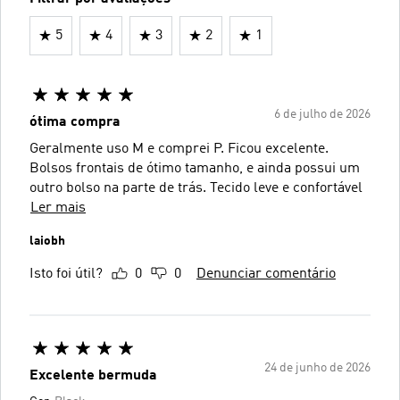
5
4
3
2
1
6 de julho de 2026
ótima compra
Geralmente uso M e comprei P. Ficou excelente.
Bolsos frontais de ótimo tamanho, e ainda possui um
outro bolso na parte de trás. Tecido leve e confortável
Ler mais
laiobh
Isto foi útil?
0
0
Denunciar comentário
24 de junho de 2026
Excelente bermuda