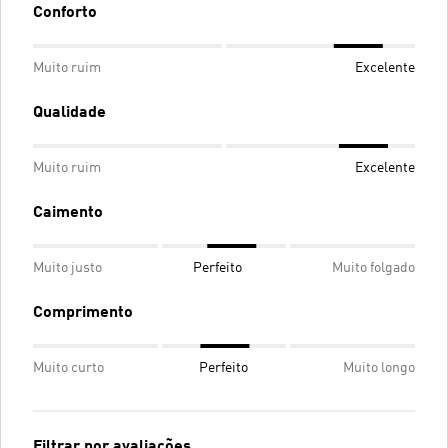
Conforto
Muito ruim
Excelente
Qualidade
Muito ruim
Excelente
Caimento
Muito justo
Perfeito
Muito folgado
Comprimento
Muito curto
Perfeito
Muito longo
Filtrar por avaliações