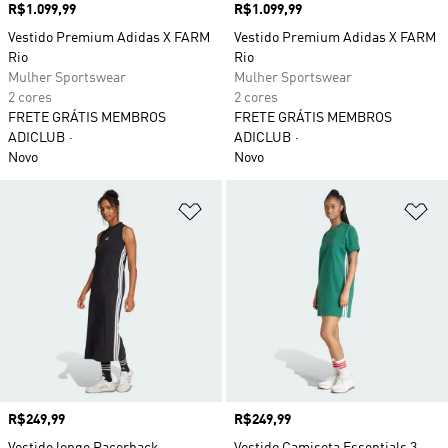
Preço
R$1.099,99
Preço
R$1.099,99
Vestido Premium Adidas X FARM
Vestido Premium Adidas X FARM
Rio
Rio
Mulher Sportswear
Mulher Sportswear
2 cores
2 cores
FRETE GRÁTIS MEMBROS
FRETE GRÁTIS MEMBROS
ADICLUB
ADICLUB
Novo
Novo
Adicionar à Lista de Desejos
Ad
Preço
R$249,99
Preço
R$249,99