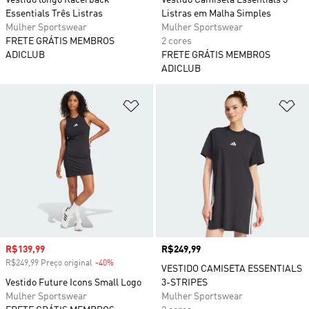
Vestido longo Racerback
Vestido Camiseta Essentials 3
Essentials Três Listras
Listras em Malha Simples
Mulher Sportswear
Mulher Sportswear
FRETE GRÁTIS MEMBROS
2 cores
ADICLUB
FRETE GRÁTIS MEMBROS
ADICLUB
Adicionar à Lista de Desejos
Ad
Preço com desconto
R$139,99
Preço
R$249,99
R$249,99 Preço original
-40%
Desconto
VESTIDO CAMISETA ESSENTIALS
Vestido Future Icons Small Logo
3-STRIPES
Mulher Sportswear
Mulher Sportswear