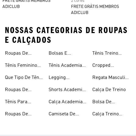
FRETE GRÁTIS MEMBROS
2 cores
ADICLUB
FRETE GRÁTIS MEMBROS
ADICLUB
NOSSAS CATEGORIAS DE ROUPAS
E CALÇADOS
Roupas De
Bolsas E
Tênis Treino
Masculina
Academia E
Mochilas
Feminino
Tênis Feminino
Tênis Academia
Cropped
Treino
Academia
Academia
Masculino
Academia
Que Tipo De Tênis
Legging
Regata Masculina
Devemos Usar Na
Academia
Academia
Roupas De
Shorts Academia
Calça De Treino
Academia
Academia
Masculino
Tênis Para
Calça Academia
Bolsa De
Feminina
Academia E
Masculina
Academia
Roupas De
Camiseta De
Calça Treino
Treino
Masculina
Academia
Treino
Masculina