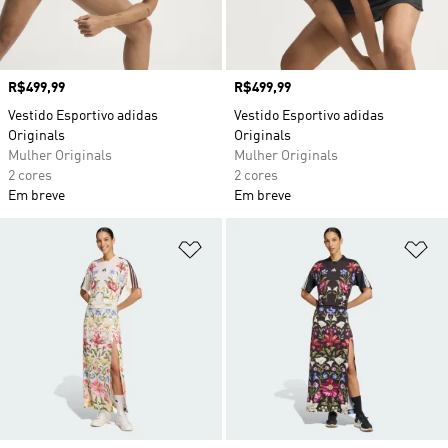
Preço
R$499,99
Preço
R$499,99
Vestido Esportivo adidas
Vestido Esportivo adidas
Originals
Originals
Mulher Originals
Mulher Originals
2 cores
2 cores
Em breve
Em breve
Adicionar à Lista de Desejos
Ad