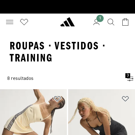
1
ROUPAS · VESTIDOS ·
TRAINING
3
8 resultados
Adicionar à Lista de Desejos
Ad