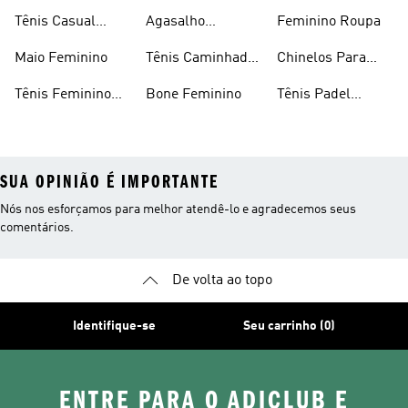
Preto
Feminino
Tênis Casual
Agasalho
Feminino Roupa
Feminino
Feminino
Maio Feminino
Tênis Caminhada
Chinelos Para
Feminino
Meninas
Tênis Feminino
Bone Feminino
Tênis Padel
Branco
Feminino
SUA OPINIÃO É IMPORTANTE
Nós nos esforçamos para melhor atendê-lo e agradecemos seus
comentários.
De volta ao topo
Identifique-se
Seu carrinho (0)
ENTRE PARA O ADICLUB E