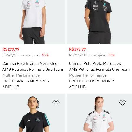
Preço com desconto
R$299,99
Preço com desconto
R$299,99
R$699,99 Preço original
-55%
Desconto
R$699,99 Preço original
-55%
Desconto
Camisa Polo Branca Mercedes -
Camisa Polo Preta Mercedes -
AMG Petronas Formula One Team
AMG Petronas Formula One Team
Mulher Performance
Mulher Performance
FRETE GRÁTIS MEMBROS
FRETE GRÁTIS MEMBROS
ADICLUB
ADICLUB
Adicionar à Lista de Desejos
Ad