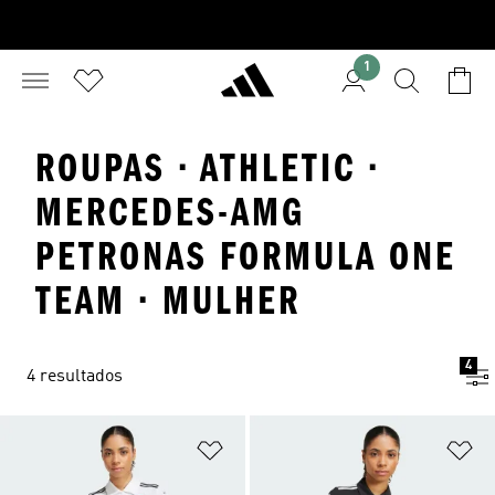
1
ROUPAS · ATHLETIC ·
MERCEDES-AMG
PETRONAS FORMULA ONE
TEAM · MULHER
4
4 resultados
Adicionar à Lista de Desejos
Ad