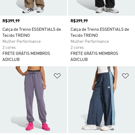
Preço
R$399,99
Preço
R$399,99
Calça de Treino ESSENTIALS de
Calça de Treino ESSENTIALS de
Tecido TREINO
Tecido TREINO
Mulher Performance
Mulher Performance
2 cores
2 cores
FRETE GRÁTIS MEMBROS
FRETE GRÁTIS MEMBROS
ADICLUB
ADICLUB
Adicionar à Lista de Desejos
Ad