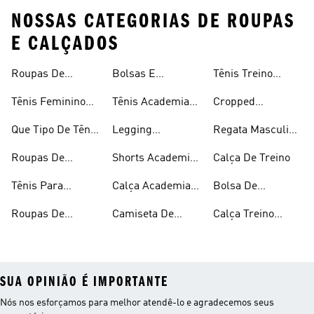
NOSSAS CATEGORIAS DE ROUPAS
E CALÇADOS
Roupas De
Bolsas E
Tênis Treino
Masculina
Academia E
Mochilas
Feminino
Tênis Feminino
Tênis Academia
Cropped
Treino
Academia
Academia
Masculino
Academia
Que Tipo De Tênis
Legging
Regata Masculina
Devemos Usar Na
Academia
Academia
Roupas De
Shorts Academia
Calça De Treino
Academia
Academia
Masculino
Tênis Para
Calça Academia
Bolsa De
Feminina
Academia E
Masculina
Academia
Roupas De
Camiseta De
Calça Treino
Treino
Masculina
Academia
Treino
Masculina
SUA OPINIÃO É IMPORTANTE
Nós nos esforçamos para melhor atendê-lo e agradecemos seus