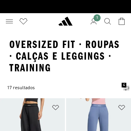
1
OVERSIZED FIT · ROUPAS
· CALÇAS E LEGGINGS ·
TRAINING
4
17 resultados
Adicionar à Lista de Desejos
Ad