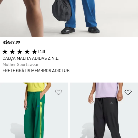
Preço
R$549,99
(43)
CALÇA MALHA ADIDAS Z.N.E.
Mulher Sportswear
FRETE GRÁTIS MEMBROS ADICLUB
Adicionar à Lista de Desejos
Ad