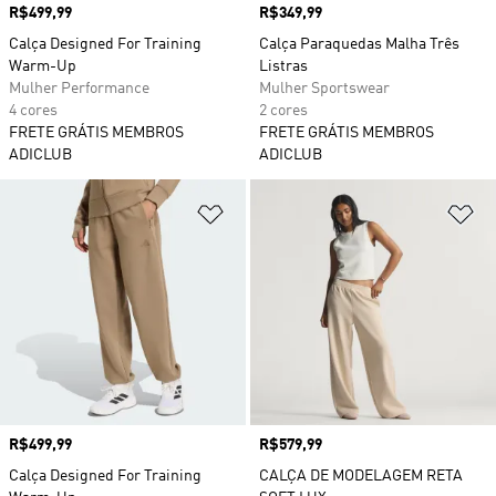
Preço
R$499,99
Preço
R$349,99
Calça Designed For Training
Calça Paraquedas Malha Três
Warm-Up
Listras
Mulher Performance
Mulher Sportswear
4 cores
2 cores
FRETE GRÁTIS MEMBROS
FRETE GRÁTIS MEMBROS
ADICLUB
ADICLUB
Adicionar à Lista de Desejos
Ad
Preço
R$499,99
Preço
R$579,99
Calça Designed For Training
CALÇA DE MODELAGEM RETA