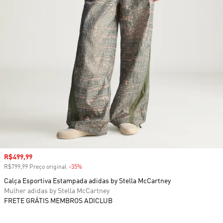
Preço com desconto
R$499,99
R$799,99 Preço original
-35%
Desconto
Calça Esportiva Estampada adidas by Stella McCartney
Mulher adidas by Stella McCartney
FRETE GRÁTIS MEMBROS ADICLUB