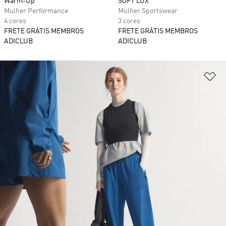
Warm-Up
SOFT LUX
Mulher Performance
Mulher Sportswear
4 cores
3 cores
FRETE GRÁTIS MEMBROS
FRETE GRÁTIS MEMBROS
ADICLUB
ADICLUB
Ad