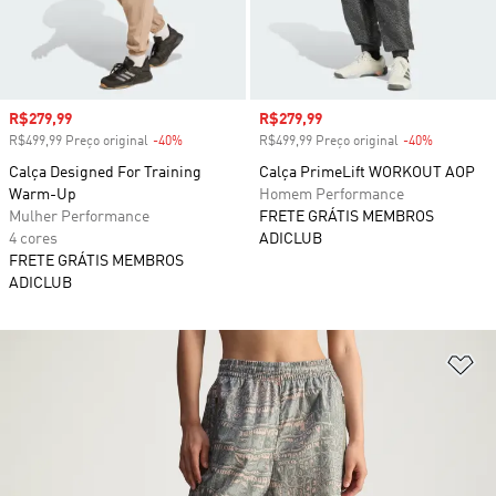
Preço com desconto
R$279,99
Preço com desconto
R$279,99
R$499,99 Preço original
-40%
Desconto
R$499,99 Preço original
-40%
Desconto
Calça Designed For Training
Calça PrimeLift WORKOUT AOP
Warm-Up
Homem Performance
Mulher Performance
FRETE GRÁTIS MEMBROS
4 cores
ADICLUB
FRETE GRÁTIS MEMBROS
ADICLUB
Ad