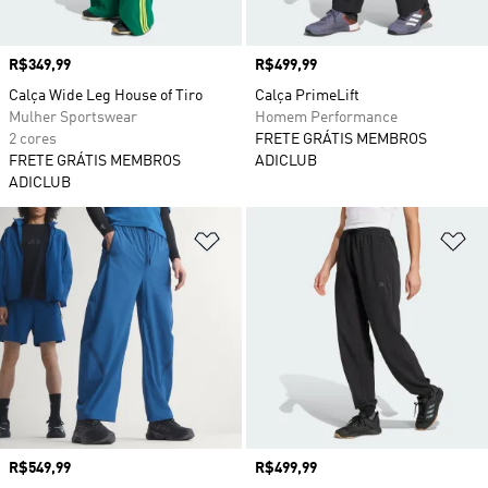
Preço
R$349,99
Preço
R$499,99
Calça Wide Leg House of Tiro
Calça PrimeLift
Mulher Sportswear
Homem Performance
2 cores
FRETE GRÁTIS MEMBROS
FRETE GRÁTIS MEMBROS
ADICLUB
ADICLUB
Adicionar à Lista de Desejos
Ad
Preço
R$549,99
Preço
R$499,99