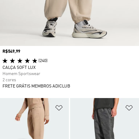
Preço
R$549,99
(240)
CALÇA SOFT LUX
Homem Sportswear
2 cores
FRETE GRÁTIS MEMBROS ADICLUB
Adicionar à Lista de Desejos
Ad