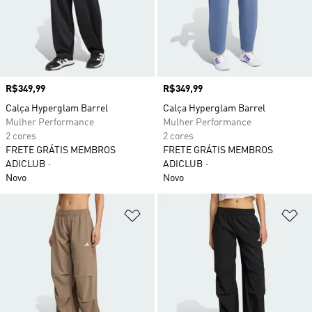
Preço
R$349,99
Preço
R$349,99
Calça Hyperglam Barrel
Calça Hyperglam Barrel
Mulher Performance
Mulher Performance
2 cores
2 cores
FRETE GRÁTIS MEMBROS
FRETE GRÁTIS MEMBROS
ADICLUB
ADICLUB
Novo
Novo
Adicionar à Lista de Desejos
Ad