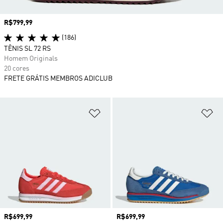
Preço
R$799,99
(186)
TÊNIS SL 72 RS
Homem Originals
20 cores
FRETE GRÁTIS MEMBROS ADICLUB
Adicionar à Lista de Desejos
Ad
Preço
R$699,99
Preço
R$699,99