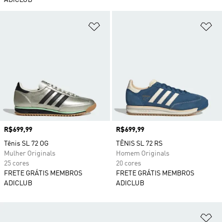
ADICLUB
Adicionar à Lista de Desejos
Ad
Preço
R$699,99
Preço
R$699,99
Tênis SL 72 OG
TÊNIS SL 72 RS
Mulher Originals
Homem Originals
25 cores
20 cores
FRETE GRÁTIS MEMBROS
FRETE GRÁTIS MEMBROS
ADICLUB
ADICLUB
Ad