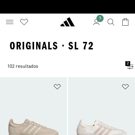
1
ORIGINALS · SL 72
2
102 resultados
Adicionar à Lista de Desejos
Ad