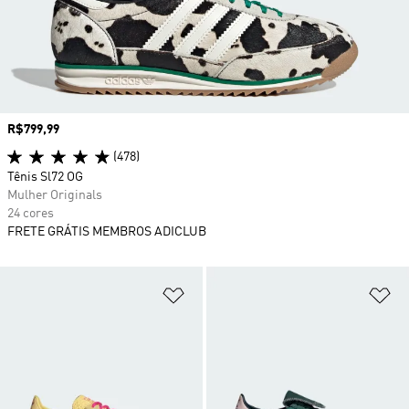
Preço
R$799,99
(478)
Tênis Sl72 OG
Mulher Originals
24 cores
FRETE GRÁTIS MEMBROS ADICLUB
Adicionar à Lista de Desejos
Ad