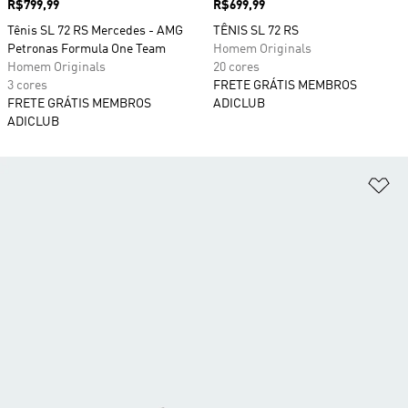
Preço
R$799,99
Preço
R$699,99
Tênis SL 72 RS Mercedes - AMG
TÊNIS SL 72 RS
Petronas Formula One Team
Homem Originals
Homem Originals
20 cores
3 cores
FRETE GRÁTIS MEMBROS
FRETE GRÁTIS MEMBROS
ADICLUB
ADICLUB
Ad