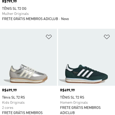
Preço
R$799,99
TÊNIS SL 72 OG
Mulher Originals
FRETE GRÁTIS MEMBROS ADICLUB
Novo
Adicionar à Lista de Desejos
Ad
Preço
R$699,99
Preço
R$699,99
Tênis SL 72 RS
TÊNIS SL 72 RS
Kids Originals
Homem Originals
2 cores
FRETE GRÁTIS MEMBROS
FRETE GRÁTIS MEMBROS
ADICLUB