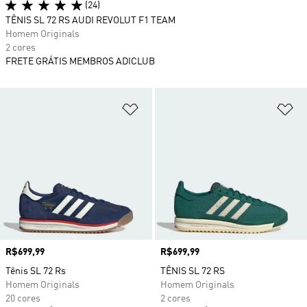
(24)
TÊNIS SL 72 RS AUDI REVOLUT F1 TEAM
Homem Originals
2 cores
FRETE GRÁTIS MEMBROS ADICLUB
Adicionar à Lista de Desejos
Ad
Preço
R$699,99
Preço
R$699,99
Tênis SL 72 Rs
TÊNIS SL 72 RS
Homem Originals
Homem Originals
20 cores
2 cores