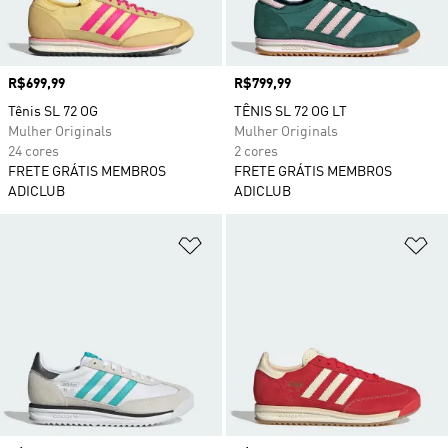
Preço
R$699,99
Preço
R$799,99
Tênis SL 72 OG
TÊNIS SL 72 OG LT
Mulher Originals
Mulher Originals
24 cores
2 cores
FRETE GRÁTIS MEMBROS
FRETE GRÁTIS MEMBROS
ADICLUB
ADICLUB
Adicionar à Lista de Desejos
Ad