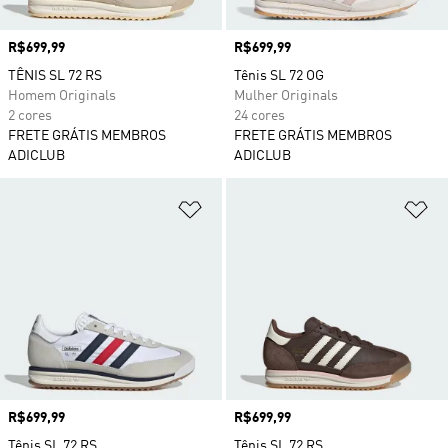
Preço
R$699,99
Preço
R$699,99
TÊNIS SL 72 RS
Tênis SL 72 OG
Homem Originals
Mulher Originals
2 cores
24 cores
FRETE GRÁTIS MEMBROS
FRETE GRÁTIS MEMBROS
ADICLUB
ADICLUB
Adicionar à Lista de Desejos
Ad
Preço
R$699,99
Preço
R$699,99
Tênis SL 72 RS
Tênis SL 72 RS