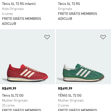
Tênis SL 72 RS Infantil
Tênis SL 72 RS
Kids Originals
Originals
4 cores
FRETE GRÁTIS MEMBROS
FRETE GRÁTIS MEMBROS
ADICLUB
ADICLUB
Adicionar à Lista de Desejos
Ad
Preço
R$699,99
Preço
R$699,99
Tênis SL72 OG
TÊNIS SL 72 OG
Mulher Originals
Mulher Originals
25 cores
2 cores
FRETE GRÁTIS MEMBROS
FRETE GRÁTIS MEMBROS