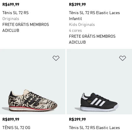
Preço
R$699,99
Preço
R$399,99
Tênis SL 72 RS
Tênis SL 72 RS Elastic Laces
Originals
Infantil
FRETE GRÁTIS MEMBROS
Kids Originals
ADICLUB
4 cores
FRETE GRÁTIS MEMBROS
ADICLUB
Adicionar à Lista de Desejos
Ad
Preço
R$899,99
Preço
R$399,99
TÊNIS SL 72 OG
Tênis SL 72 RS Elastic Laces