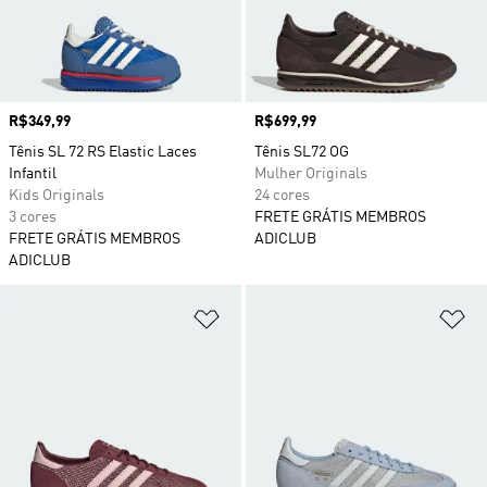
Preço
R$349,99
Preço
R$699,99
Tênis SL 72 RS Elastic Laces
Tênis SL72 OG
Infantil
Mulher Originals
Kids Originals
24 cores
3 cores
FRETE GRÁTIS MEMBROS
FRETE GRÁTIS MEMBROS
ADICLUB
ADICLUB
Adicionar à Lista de Desejos
Ad