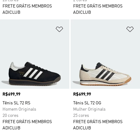
20 cores
2 cores
FRETE GRÁTIS MEMBROS
FRETE GRÁTIS MEMBROS
ADICLUB
ADICLUB
Adicionar à Lista de Desejos
Ad
Preço
R$699,99
Preço
R$699,99
Tênis SL 72 RS
Tênis SL 72 OG
Homem Originals
Mulher Originals
20 cores
25 cores
FRETE GRÁTIS MEMBROS
FRETE GRÁTIS MEMBROS
ADICLUB
ADICLUB