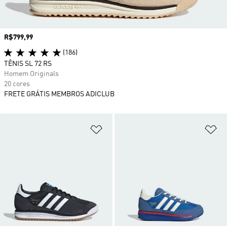
Preço
R$799,99
(186)
TÊNIS SL 72 RS
Homem Originals
20 cores
FRETE GRÁTIS MEMBROS ADICLUB
Adicionar à Lista de Desejos
Ad