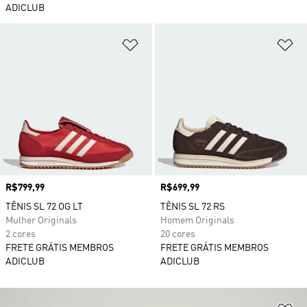
ADICLUB
Adicionar à Lista de Desejos
Ad
Preço
R$799,99
Preço
R$699,99
TÊNIS SL 72 OG LT
TÊNIS SL 72 RS
Mulher Originals
Homem Originals
2 cores
20 cores
FRETE GRÁTIS MEMBROS
FRETE GRÁTIS MEMBROS
ADICLUB
ADICLUB
Ad