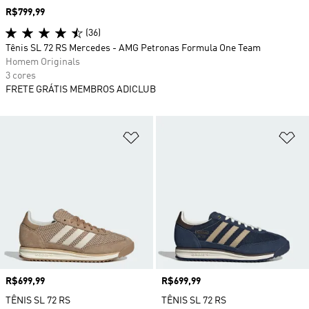
Preço
R$799,99
(36)
Tênis SL 72 RS Mercedes - AMG Petronas Formula One Team
Homem Originals
3 cores
FRETE GRÁTIS MEMBROS ADICLUB
Adicionar à Lista de Desejos
Ad
Preço
R$699,99
Preço
R$699,99
TÊNIS SL 72 RS
TÊNIS SL 72 RS