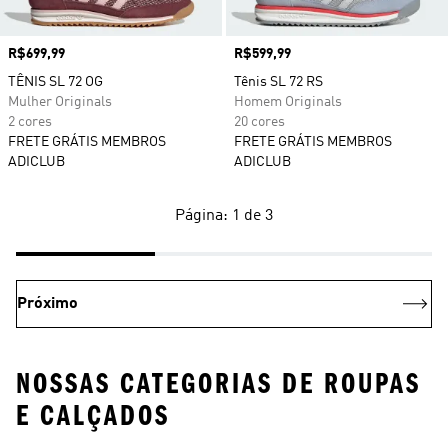
Preço
R$699,99
Preço
R$599,99
TÊNIS SL 72 OG
Tênis SL 72 RS
Mulher Originals
Homem Originals
2 cores
20 cores
FRETE GRÁTIS MEMBROS
FRETE GRÁTIS MEMBROS
ADICLUB
ADICLUB
Página: 1 de 3
Próximo
NOSSAS CATEGORIAS DE ROUPAS
E CALÇADOS