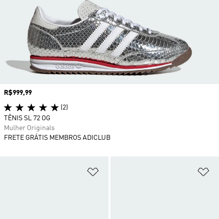
Preço
R$999,99
(2)
TÊNIS SL 72 OG
Mulher Originals
FRETE GRÁTIS MEMBROS ADICLUB
Adicionar à Lista de Desejos
Ad