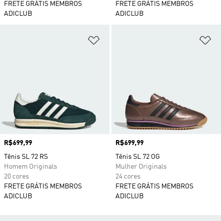
FRETE GRÁTIS MEMBROS
FRETE GRÁTIS MEMBROS
ADICLUB
ADICLUB
Adicionar à Lista de Desejos
Ad
Preço
R$699,99
Preço
R$699,99
Tênis SL 72 RS
Tênis SL 72 OG
Homem Originals
Mulher Originals
20 cores
24 cores
FRETE GRÁTIS MEMBROS
FRETE GRÁTIS MEMBROS
ADICLUB
ADICLUB