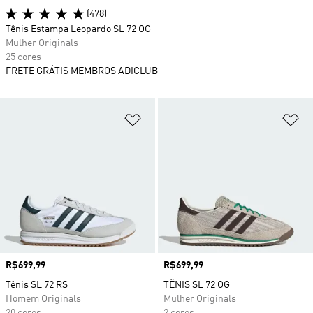
(478)
Tênis Estampa Leopardo SL 72 OG
Mulher Originals
25 cores
FRETE GRÁTIS MEMBROS ADICLUB
Adicionar à Lista de Desejos
Ad
Preço
R$699,99
Preço
R$699,99
Tênis SL 72 RS
TÊNIS SL 72 OG
Homem Originals
Mulher Originals