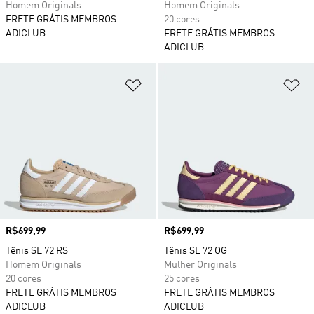
Homem Originals
Homem Originals
FRETE GRÁTIS MEMBROS
20 cores
ADICLUB
FRETE GRÁTIS MEMBROS
ADICLUB
Adicionar à Lista de Desejos
Ad
Preço
R$699,99
Preço
R$699,99
Tênis SL 72 RS
Tênis SL 72 OG
Homem Originals
Mulher Originals
20 cores
25 cores
FRETE GRÁTIS MEMBROS
FRETE GRÁTIS MEMBROS
ADICLUB
ADICLUB