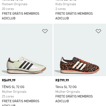
Homem Originals
Kids Originals
20 cores
2 cores
FRETE GRÁTIS MEMBROS
FRETE GRÁTIS MEMBROS
ADICLUB
ADICLUB
Adicionar à Lista de Desejos
Ad
Preço
R$699,99
Preço
R$799,99
TÊNIS SL 72 OG
Tênis SL 72 OG
Mulher Originals
Mulher Originals
25 cores
FRETE GRÁTIS MEMBROS
FRETE GRÁTIS MEMBROS
ADICLUB