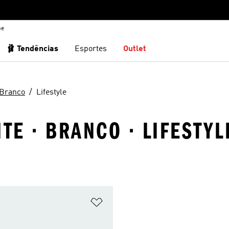
be
🩰 Tendências
Esportes
Outlet
Branco
Lifestyle
TE · BRANCO · LIFESTYL
sta de Desejos
Adicionar à Lista de Desejos