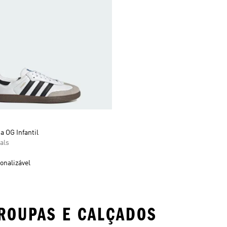
 OG Infantil
als
onalizável
ROUPAS E CALÇADOS