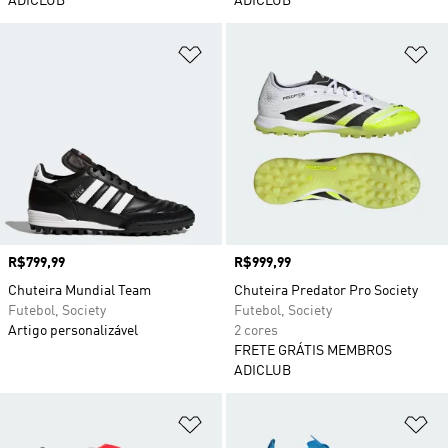
ADICLUB
ADICLUB
Adicionar à Lista de Desejos
Ad
Preço
R$799,99
Preço
R$999,99
Chuteira Mundial Team
Chuteira Predator Pro Society
Futebol, Society
Futebol, Society
Artigo personalizável
2 cores
FRETE GRÁTIS MEMBROS
ADICLUB
Adicionar à Lista de Desejos
Ad