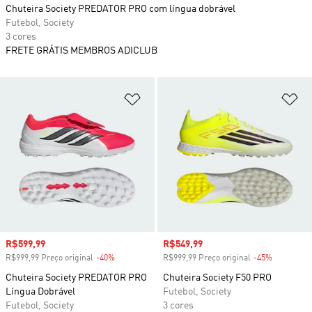
Chuteira Society PREDATOR PRO com língua dobrável
Futebol, Society
3 cores
FRETE GRÁTIS MEMBROS ADICLUB
Adicionar à Lista de Desejos
Ad
Preço com desconto
R$599,99
Preço com desconto
R$549,99
R$999,99 Preço original
-40%
Desconto
R$999,99 Preço original
-45%
Desconto
Chuteira Society PREDATOR PRO
Chuteira Society F50 PRO
Língua Dobrável
Futebol, Society
Futebol, Society
3 cores