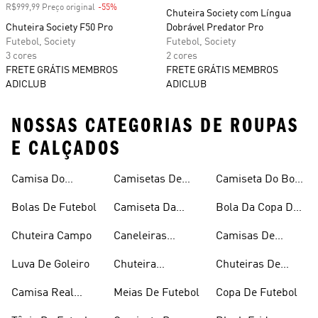
R$999,99 Preço original
-55%
Desconto
Chuteira Society com Língua
Chuteira Society F50 Pro
Dobrável Predator Pro
Futebol, Society
Futebol, Society
3 cores
2 cores
FRETE GRÁTIS MEMBROS
FRETE GRÁTIS MEMBROS
ADICLUB
ADICLUB
NOSSAS CATEGORIAS DE ROUPAS
E CALÇADOS
Camisa Do
Camisetas De
Camiseta Do Boca
Flamengo
Futebol
Juniors
Bolas De Futebol
Camiseta Da
Bola Da Copa Do
Argentina
Mundo
Chuteira Campo
Caneleiras
Camisas De
Futebol
Times
Luva De Goleiro
Chuteira
Chuteiras De
Feminina
Futebol
Camisa Real
Meias De Futebol
Copa De Futebol
Madrid