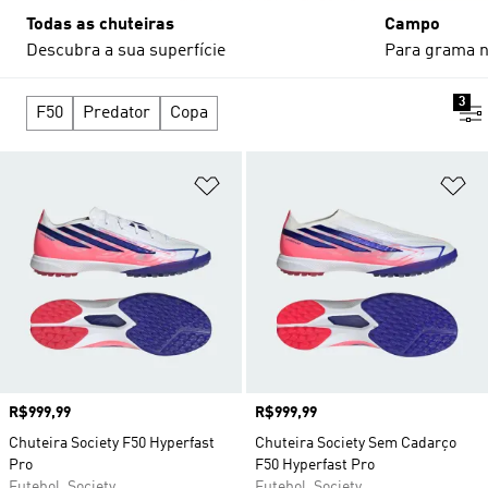
Todas as chuteiras
Campo
Descubra a sua superfície
Para grama n
3
F50
Predator
Copa
Adicionar à Lista de Desejos
Ad
Preço
R$999,99
Preço
R$999,99
Chuteira Society F50 Hyperfast
Chuteira Society Sem Cadarço
Pro
F50 Hyperfast Pro
Futebol, Society
Futebol, Society