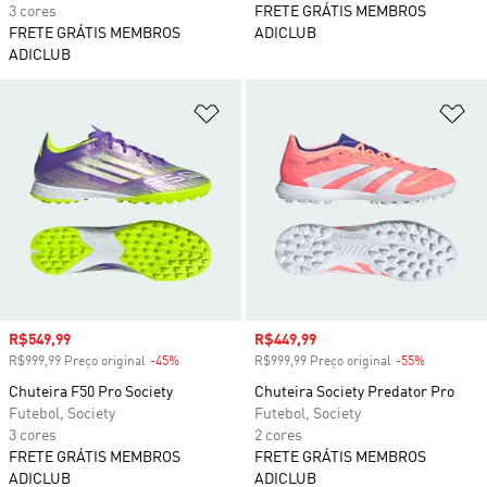
3 cores
FRETE GRÁTIS MEMBROS
FRETE GRÁTIS MEMBROS
ADICLUB
ADICLUB
Adicionar à Lista de Desejos
Ad
Preço com desconto
R$549,99
Preço com desconto
R$449,99
R$999,99 Preço original
-45%
Desconto
R$999,99 Preço original
-55%
Desconto
Chuteira F50 Pro Society
Chuteira Society Predator Pro
Futebol, Society
Futebol, Society
3 cores
2 cores
FRETE GRÁTIS MEMBROS
FRETE GRÁTIS MEMBROS
ADICLUB
ADICLUB