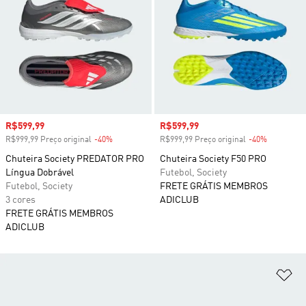
Preço com desconto
R$599,99
Preço com desconto
R$599,99
R$999,99 Preço original
-40%
Desconto
R$999,99 Preço original
-40%
Desconto
Chuteira Society PREDATOR PRO
Chuteira Society F50 PRO
Língua Dobrável
Futebol, Society
Futebol, Society
FRETE GRÁTIS MEMBROS
3 cores
ADICLUB
FRETE GRÁTIS MEMBROS
ADICLUB
Ad