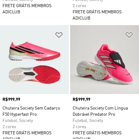
FRETE GRÁTIS MEMBROS
2 cores
ADICLUB
FRETE GRÁTIS MEMBROS
ADICLUB
Adicionar à Lista de Desejos
Ad
Preço
R$999,99
Preço
R$999,99
Chuteira Society Sem Cadarço
Chuteira Society Com Língua
F50 Hyperfast Pro
Dobrável Predator Pro
Futebol, Society
Futebol, Society
2 cores
2 cores
FRETE GRÁTIS MEMBROS
FRETE GRÁTIS MEMBROS