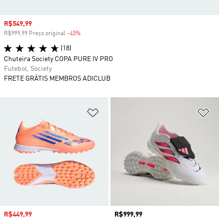
Preço com desconto
R$549,99
R$999,99 Preço original
-45%
Desconto
(18)
Chuteira Society COPA PURE IV PRO
Futebol, Society
FRETE GRÁTIS MEMBROS ADICLUB
Adicionar à Lista de Desejos
Ad
Preço com desconto
R$449,99
Preço
R$999,99