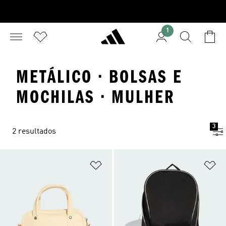
1
METÁLICO · BOLSAS E
MOCHILAS · MULHER
3
2 resultados
Adicionar à Lista de Desejos
Ad