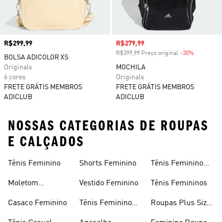
Preço
R$299,99
Preço com desconto
R$279,99
R$399,99 Preço original
-30%
Desconto
BOLSA ADICOLOR XS
Originals
MOCHILA
6 cores
Originals
FRETE GRÁTIS MEMBROS
FRETE GRÁTIS MEMBROS
ADICLUB
ADICLUB
NOSSAS CATEGORIAS DE ROUPAS
E CALÇADOS
Tênis Feminino
Shorts Feminino
Tênis Feminino
Em Promoção
Moletom
Vestido Feminino
Tênis Femininos
Feminino
Casaco Feminino
Tênis Feminino
Roupas Plus Size
Preto
Feminino