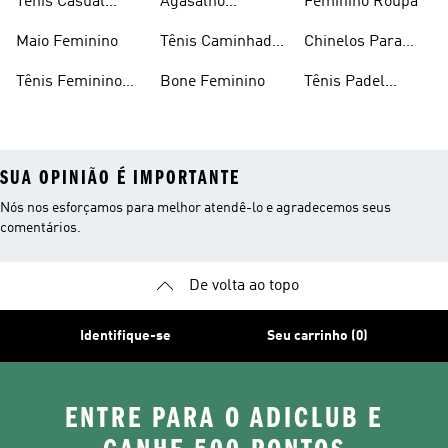
Tênis Casual
Agasalho
Feminino Roupa
Feminino
Feminino
Maio Feminino
Tênis Caminhada
Chinelos Para
Feminino
Meninas
Tênis Feminino
Bone Feminino
Tênis Padel
Branco
Feminino
SUA OPINIÃO É IMPORTANTE
Nós nos esforçamos para melhor atendê-lo e agradecemos seus
comentários.
De volta ao topo
Identifique-se
Seu carrinho (0)
ENTRE PARA O ADICLUB E