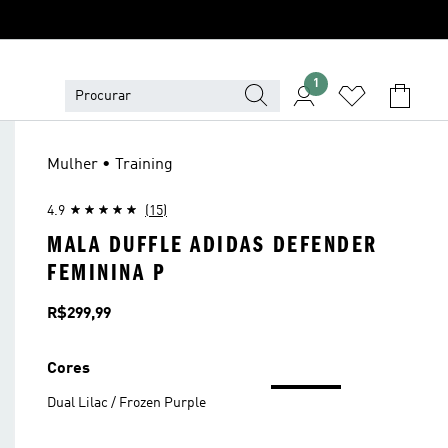
1
Mulher • Training
4.9
(15)
MALA DUFFLE ADIDAS DEFENDER
FEMININA P
Preço
R$299,99
Cores
Dual Lilac / Frozen Purple