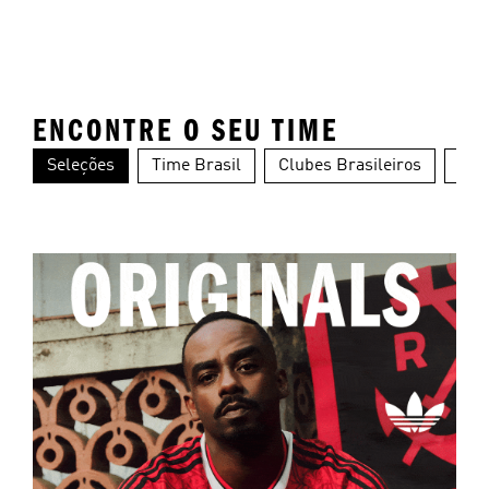
ENCONTRE O SEU TIME
Seleções
Time Brasil
Clubes Brasileiros
Clu
Alemanha
Argentina
Es