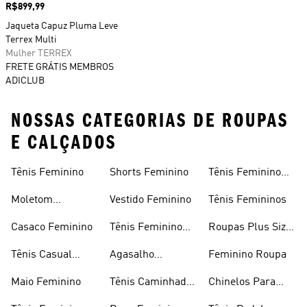
Preço
R$899,99
Jaqueta Capuz Pluma Leve
Terrex Multi
Mulher TERREX
FRETE GRÁTIS MEMBROS
ADICLUB
NOSSAS CATEGORIAS DE ROUPAS
E CALÇADOS
Tênis Feminino
Shorts Feminino
Tênis Feminino
Em Promoção
Moletom
Vestido Feminino
Tênis Femininos
Feminino
Casaco Feminino
Tênis Feminino
Roupas Plus Size
Preto
Feminino
Tênis Casual
Agasalho
Feminino Roupa
Feminino
Feminino
Maio Feminino
Tênis Caminhada
Chinelos Para
Feminino
Meninas