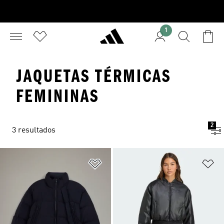
1
JAQUETAS TÉRMICAS
FEMININAS
2
3 resultados
Adicionar à Lista de Desejos
Ad