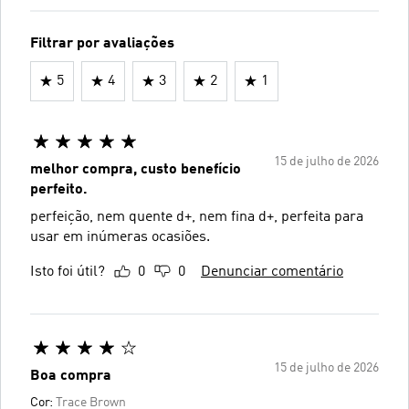
Filtrar por avaliações
5
4
3
2
1
15 de julho de 2026
melhor compra, custo benefício
perfeito.
perfeição, nem quente d+, nem fina d+, perfeita para
usar em inúmeras ocasiões.
Isto foi útil?
0
0
Denunciar comentário
15 de julho de 2026
Boa compra
Cor:
Trace Brown