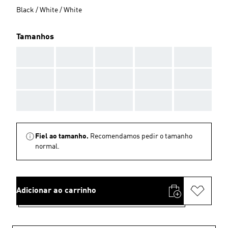
Black / White / White
Tamanhos
AAA
AAA
AAA
AAA
AAA
AAA
AAA
AAA
AAA
AAA
AAA
AAA
AAA
AAA
AAA
Fiel ao tamanho.
Recomendamos pedir o tamanho
normal.
Adicionar ao carrinho