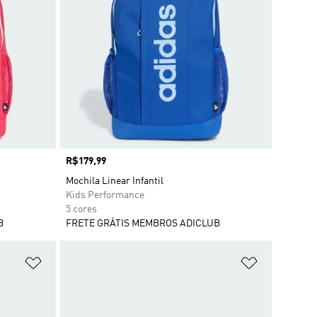
Preço
R$179,99
Mochila Linear Infantil
Kids Performance
5 cores
B
FRETE GRÁTIS MEMBROS ADICLUB
Adicionar à Lista de Desejos
Adicionar à