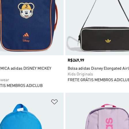
Preço
R$249,99
MICA adidas DISNEY MICKEY
Bolsa adidas Disney Elongated Airl
Kids Originals
swear
FRETE GRÁTIS MEMBROS ADICLU
TIS MEMBROS ADICLUB
sta de Desejos
Adicionar à Lista de Desejos