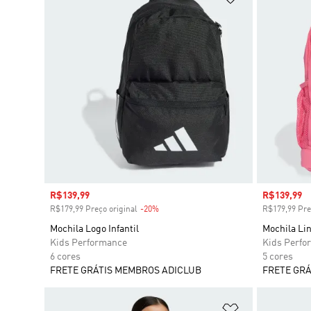
Preço com desconto
R$139,99
Preço com
R$139,99
R$179,99 Preço original
-20%
Desconto
R$179,99 Pre
Mochila Logo Infantil
Mochila Lin
Kids Performance
Kids Perfo
6 cores
5 cores
FRETE GRÁTIS MEMBROS ADICLUB
FRETE GRÁ
Adicionar à Li