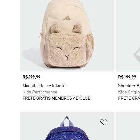
Preço
R$299,99
Preço
R$199,99
Mochila Fleece Infantil
Shoulder B
Kids Performance
Kids Origin
FRETE GRÁTIS MEMBROS ADICLUB
FRETE GRÁ
Adicionar à Li