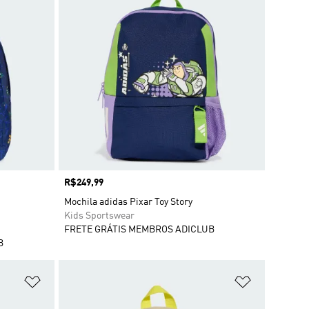
Preço
R$249,99
Mochila adidas Pixar Toy Story
Kids Sportswear
FRETE GRÁTIS MEMBROS ADICLUB
B
Adicionar à Lista de Desejos
Adicionar à