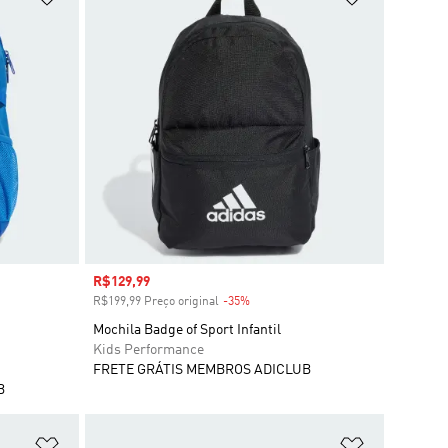
Preço com desconto
R$129,99
R$199,99 Preço original
-35%
Desconto
Mochila Badge of Sport Infantil
Kids Performance
FRETE GRÁTIS MEMBROS ADICLUB
B
Adicionar à Lista de Desejos
Adicionar à