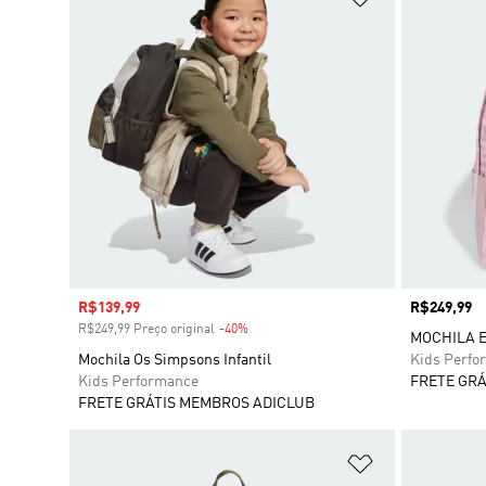
Preço com desconto
R$139,99
Preço
R$249,99
R$249,99 Preço original
-40%
Desconto
MOCHILA 
Mochila Os Simpsons Infantil
Kids Perfo
Kids Performance
FRETE GRÁ
FRETE GRÁTIS MEMBROS ADICLUB
Adicionar à Li