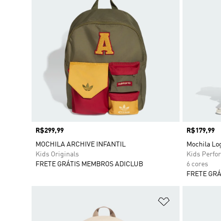
Preço
R$299,99
Preço
R$179,99
MOCHILA ARCHIVE INFANTIL
Mochila Log
Kids Originals
Kids Perfo
FRETE GRÁTIS MEMBROS ADICLUB
6 cores
FRETE GRÁ
Adicionar à Li