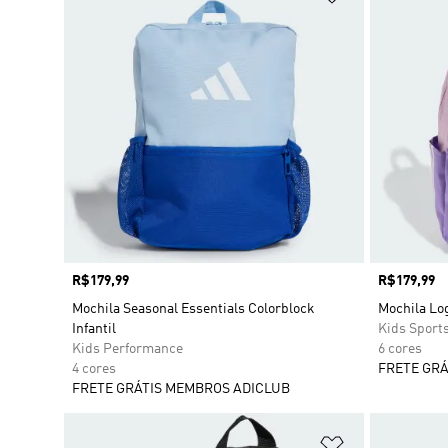
Preço
R$179,99
Preço
R$179,99
Mochila Seasonal Essentials Colorblock
Mochila Log
Infantil
Kids Sport
Kids Performance
6 cores
4 cores
FRETE GRÁ
FRETE GRÁTIS MEMBROS ADICLUB
Adicionar à Li