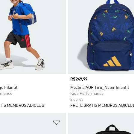
Preço
R$249,99
o Infantil
Mochila AOP Tiro_Nster Infantil
rmance
Kids Performance
2 cores
TIS MEMBROS ADICLUB
FRETE GRÁTIS MEMBROS ADICLU
sta de Desejos
Adicionar à Lista de Desejos