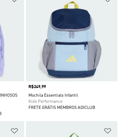
Preço
R$249,99
RINHOSOS
Mochila Essentials Infantil
Kids Performance
FRETE GRÁTIS MEMBROS ADICLUB
B
Adicionar à Lista de Desejos
Adicionar à