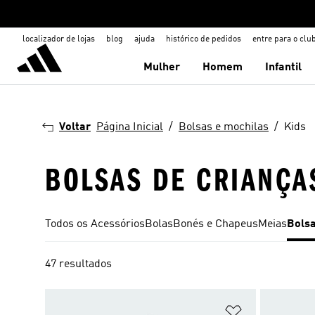
localizador de lojas
blog
ajuda
histórico de pedidos
entre para o clu
Mulher
Homem
Infantil
Voltar
Página Inicial
Bolsas e mochilas
Kids
BOLSAS DE CRIANÇA
Todos os Acessórios
Bolas
Bonés e Chapeus
Meias
Bolsa
47 resultados
Adicionar à Li