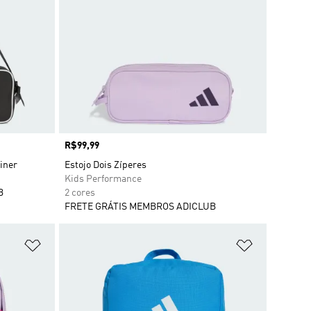
Preço
R$99,99
iner
Estojo Dois Zíperes
Kids Performance
B
2 cores
FRETE GRÁTIS MEMBROS ADICLUB
Adicionar à Lista de Desejos
Adicionar à