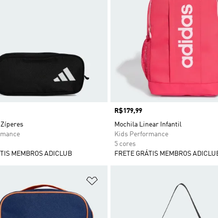
Preço
R$179,99
 Zíperes
Mochila Linear Infantil
rmance
Kids Performance
5 cores
TIS MEMBROS ADICLUB
FRETE GRÁTIS MEMBROS ADICLU
sta de Desejos
Adicionar à Lista de Desejos