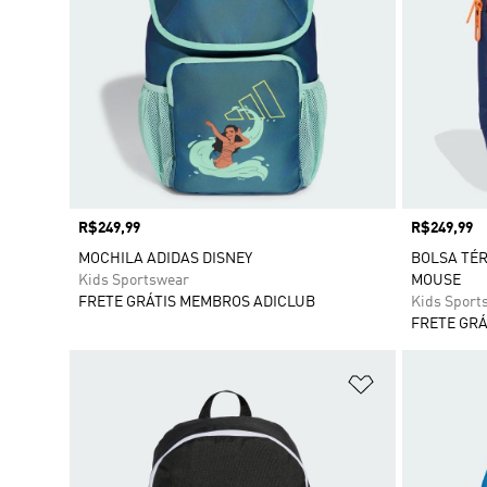
Preço
R$249,99
Preço
R$249,99
MOCHILA ADIDAS DISNEY
BOLSA TÉR
Kids Sportswear
MOUSE
FRETE GRÁTIS MEMBROS ADICLUB
Kids Sport
FRETE GRÁ
Adicionar à Li