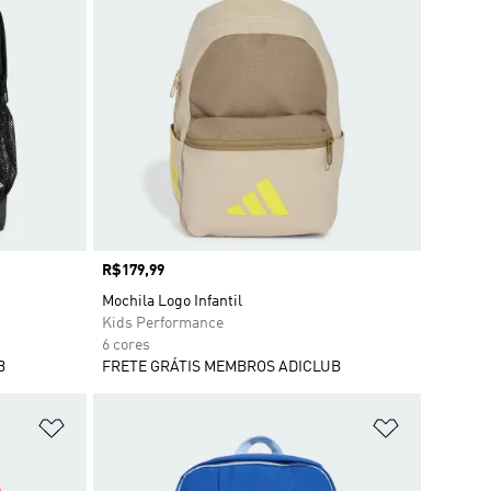
Preço
R$179,99
Mochila Logo Infantil
Kids Performance
6 cores
B
FRETE GRÁTIS MEMBROS ADICLUB
Adicionar à Lista de Desejos
Adicionar à