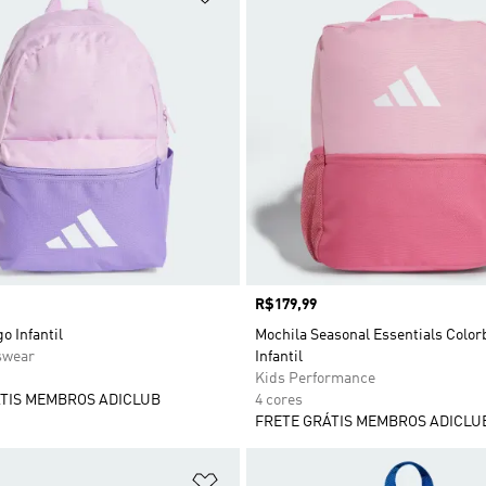
Preço
R$179,99
o Infantil
Mochila Seasonal Essentials Color
swear
Infantil
Kids Performance
TIS MEMBROS ADICLUB
4 cores
FRETE GRÁTIS MEMBROS ADICLU
sta de Desejos
Adicionar à Lista de Desejos