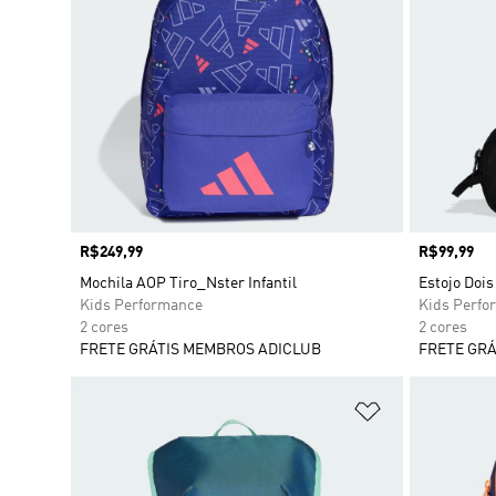
Preço
R$249,99
Preço
R$99,99
Mochila AOP Tiro_Nster Infantil
Estojo Dois
Kids Performance
Kids Perfo
2 cores
2 cores
FRETE GRÁTIS MEMBROS ADICLUB
FRETE GRÁ
Adicionar à Li