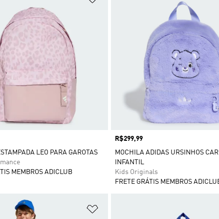
Preço
R$299,99
ESTAMPADA LEO PARA GAROTAS
MOCHILA ADIDAS URSINHOS CA
rmance
INFANTIL
TIS MEMBROS ADICLUB
Kids Originals
FRETE GRÁTIS MEMBROS ADICLU
sta de Desejos
Adicionar à Lista de Desejos