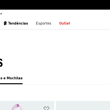
be
🩰 Tendências
Esportes
Outlet
S
s e Mochilas
sta de Desejos
Adicionar à Lista de Desejos