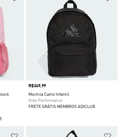
Preço
R$249,99
block
Mochila Camo Infantil
Kids Performance
FRETE GRÁTIS MEMBROS ADICLUB
B
Adicionar à Lista de Desejos
Adicionar à