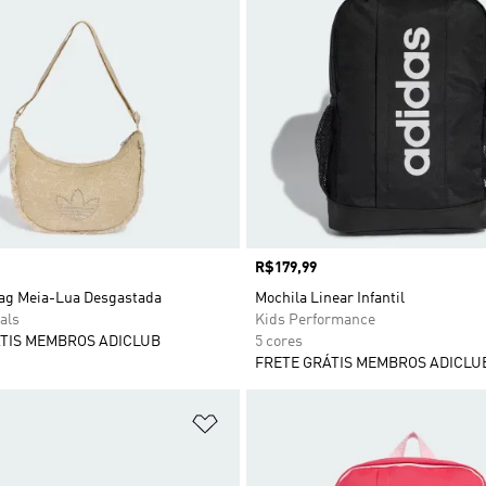
Preço
R$179,99
ag Meia-Lua Desgastada
Mochila Linear Infantil
als
Kids Performance
TIS MEMBROS ADICLUB
5 cores
FRETE GRÁTIS MEMBROS ADICLU
sta de Desejos
Adicionar à Lista de Desejos