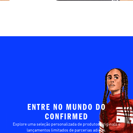
ENTRE NO MUNDO DO
CONFIRMED
Explore uma seleção personalizada de produtos Originals e
lançamentos limitados de parcerias adidas.