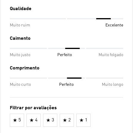
Qualidade
Muito ruim
Excelente
Caimento
Muito justo
Perfeito
Muito folgado
Comprimento
Muito curto
Perfeito
Muito longo
Filtrar por avaliações
5
4
3
2
1