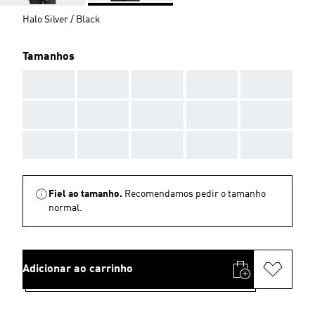
Halo Silver / Black
Tamanhos
AAA
AAA
AAA
AAA
AAA
AAA
AAA
AAA
AAA
AAA
AAA
AAA
AAA
AAA
AAA
Fiel ao tamanho.
Recomendamos pedir o tamanho
normal.
Adicionar ao carrinho