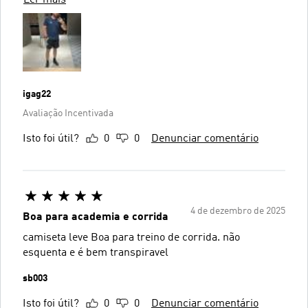
Ler mais
igag22
Avaliação Incentivada
Isto foi útil?
0
0
Denunciar comentário
4 de dezembro de 2025
Boa para academia e corrida
camiseta leve Boa para treino de corrida. não
esquenta e é bem transpiravel
sb003
Isto foi útil?
0
0
Denunciar comentário