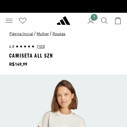
1
/
/
Página Inicial
Mulher
Roupas
4.8
(103)
CAMISETA ALL SZN
Preço
R$149,99