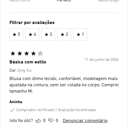
Muito curto
Perfeito
Muito longo
Filtrar por avaliações
5
4
3
2
1
11 de junho de 2026
Básica com estilo
Cor:
Grey Six
Blusa com ótimo tecido, confortável, modelagem mais
ajustada na cintura, sem ser colada no corpo. Comprei
tamanho M.
Aninha
Comprador verificado
Avaliação Incentivada
Isto foi útil?
0
0
Denunciar comentário