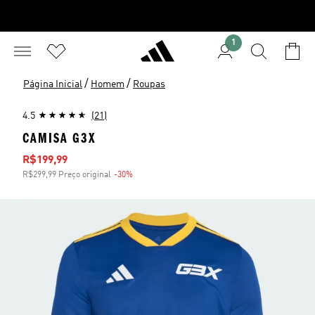
1
/
/
Página Inicial
Homem
Roupas
4.5
(21)
CAMISA G3X
Preço com desconto
R$199,99
R$299,99 Preço original
-30%
Desconto