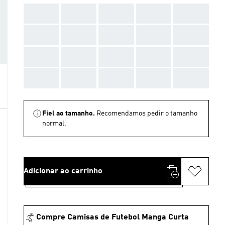
AAA
AAA
AAA
AAA
AAA
AAA
AAA
AAA
AAA
AAA
AAA
AAA
AAA
AAA
AAA
AAA
AAA
AAA
AAA
AAA
Fiel ao tamanho.
Recomendamos pedir o tamanho
normal.
Adicionar ao carrinho
Compre Camisas de Futebol Manga Curta