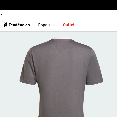
be
🩰 Tendências
Esportes
Outlet