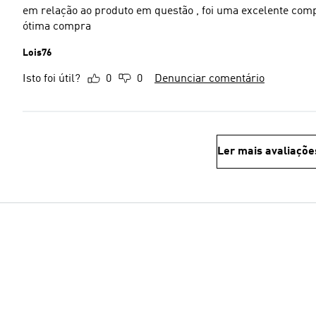
em relação ao produto em questão , foi uma excelente compra, se fizermos uma relação entre o preço e a qua
ótima compra
Lois76
Isto foi útil?
0
0
Denunciar comentário
Ler mais avaliaçõe