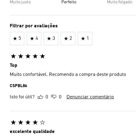
Muito justo
Perfeito
Muito folgado
Filtrar por avaliações
5
4
3
2
1
Top
Muito confortável. Recomendo a compra deste produto
CSPBL86
Isto foi útil?
0
0
Denunciar comentário
excelente qualidade