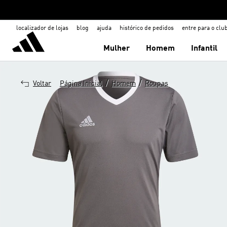
localizador de lojas
blog
ajuda
histórico de pedidos
entre para o clu
Mulher
Homem
Infantil
/
/
Voltar
Página Inicial
Homem
Roupas