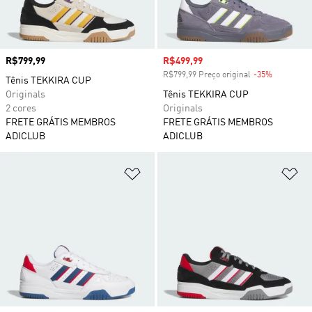
Preço
R$799,99
Preço com desconto
R$499,99
R$799,99 Preço original
-35%
Desconto
Tênis TEKKIRA CUP
Originals
Tênis TEKKIRA CUP
2 cores
Originals
FRETE GRÁTIS MEMBROS
FRETE GRÁTIS MEMBROS
ADICLUB
ADICLUB
Adicionar à Lista de Desejos
Ad