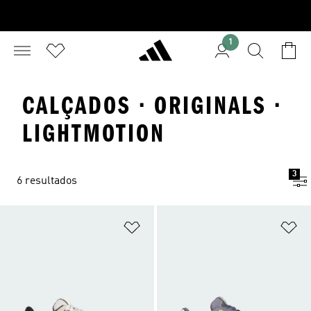
1
CALÇADOS · ORIGINALS ·
LIGHTMOTION
3
6 resultados
Adicionar à Lista de Desejos
Ad