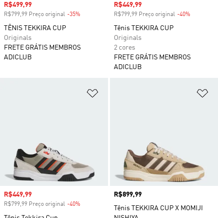
Preço com desconto
R$499,99
Preço com desconto
R$449,99
R$799,99 Preço original
-35%
Desconto
R$799,99 Preço original
-40%
Desconto
TÊNIS TEKKIRA CUP
Tênis TEKKIRA CUP
Originals
Originals
FRETE GRÁTIS MEMBROS
2 cores
ADICLUB
FRETE GRÁTIS MEMBROS
ADICLUB
Adicionar à Lista de Desejos
Ad
Preço com desconto
R$449,99
Preço
R$899,99
R$799,99 Preço original
-40%
Desconto
Tênis TEKKIRA CUP X MOMIJI