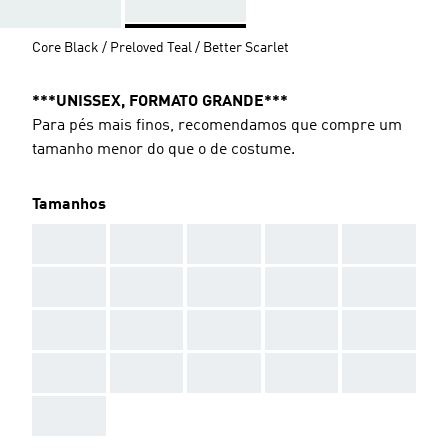
Core Black / Preloved Teal / Better Scarlet
***UNISSEX, FORMATO GRANDE***
Para pés mais finos, recomendamos que compre um
tamanho menor do que o de costume.
Tamanhos
AAA
AAA
AAA
AAA
AAA
AAA
AAA
AAA
AAA
AAA
AAA
AAA
AAA
AAA
AAA
AAA
AAA
AAA
AAA
AAA
AAA