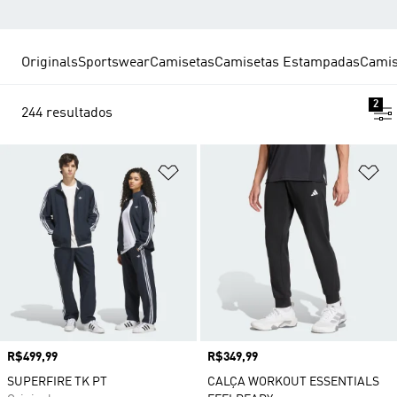
Originals
Sportswear
Camisetas
Camisetas Estampadas
Camis
2
244 resultados
Adicionar à Lista de Desejos
Ad
Preço
R$499,99
Preço
R$349,99
SUPERFIRE TK PT
CALÇA WORKOUT ESSENTIALS