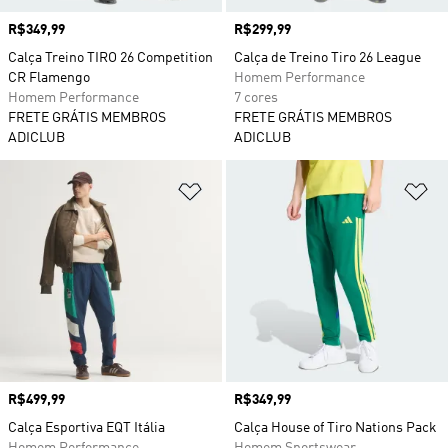
Preço
R$349,99
Preço
R$299,99
Calça Treino TIRO 26 Competition
Calça de Treino Tiro 26 League
CR Flamengo
Homem Performance
Homem Performance
7 cores
FRETE GRÁTIS MEMBROS
FRETE GRÁTIS MEMBROS
ADICLUB
ADICLUB
Adicionar à Lista de Desejos
Ad
Preço
R$499,99
Preço
R$349,99
Calça Esportiva EQT Itália
Calça House of Tiro Nations Pack
Homem Performance
Homem Sportswear