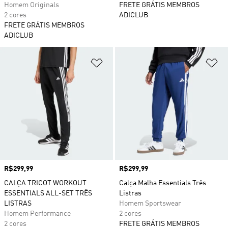
Homem Originals
FRETE GRÁTIS MEMBROS
2 cores
ADICLUB
FRETE GRÁTIS MEMBROS
ADICLUB
Adicionar à Lista de Desejos
Ad
Preço
R$299,99
Preço
R$299,99
CALÇA TRICOT WORKOUT
Calça Malha Essentials Três
ESSENTIALS ALL-SET TRÊS
Listras
LISTRAS
Homem Sportswear
Homem Performance
2 cores
2 cores
FRETE GRÁTIS MEMBROS