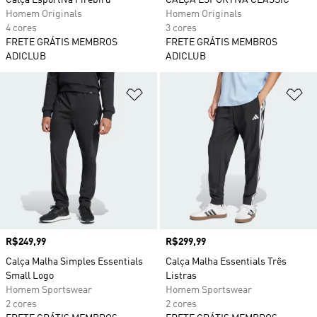
Homem Originals
Homem Originals
4 cores
3 cores
FRETE GRÁTIS MEMBROS
FRETE GRÁTIS MEMBROS
ADICLUB
ADICLUB
Adicionar à Lista de Desejos
Ad
Preço
R$249,99
Preço
R$299,99
Calça Malha Simples Essentials
Calça Malha Essentials Três
Small Logo
Listras
Homem Sportswear
Homem Sportswear
2 cores
2 cores