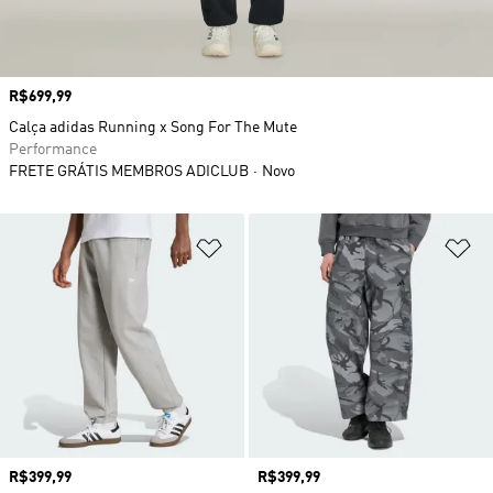
Preço
R$699,99
Calça adidas Running x Song For The Mute
Performance
FRETE GRÁTIS MEMBROS ADICLUB
Novo
Adicionar à Lista de Desejos
Ad
Preço
R$399,99
Preço
R$399,99