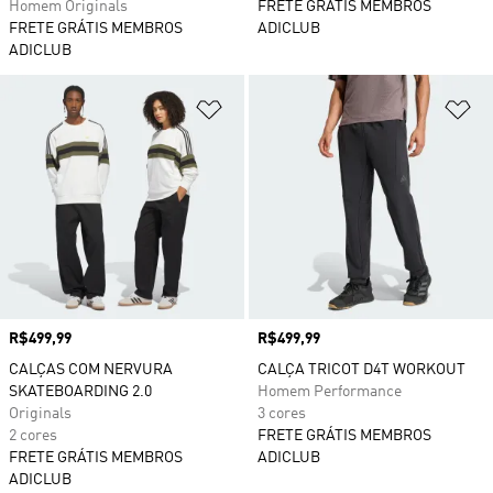
Homem Originals
FRETE GRÁTIS MEMBROS
FRETE GRÁTIS MEMBROS
ADICLUB
ADICLUB
Adicionar à Lista de Desejos
Ad
Preço
R$499,99
Preço
R$499,99
CALÇAS COM NERVURA
CALÇA TRICOT D4T WORKOUT
SKATEBOARDING 2.0
Homem Performance
Originals
3 cores
2 cores
FRETE GRÁTIS MEMBROS
FRETE GRÁTIS MEMBROS
ADICLUB
ADICLUB