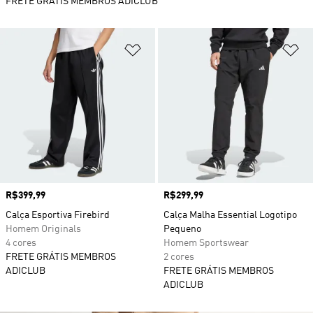
FRETE GRÁTIS MEMBROS ADICLUB
Adicionar à Lista de Desejos
Ad
Preço
R$399,99
Preço
R$299,99
Calça Esportiva Firebird
Calça Malha Essential Logotipo
Homem Originals
Pequeno
4 cores
Homem Sportswear
FRETE GRÁTIS MEMBROS
2 cores
ADICLUB
FRETE GRÁTIS MEMBROS
ADICLUB