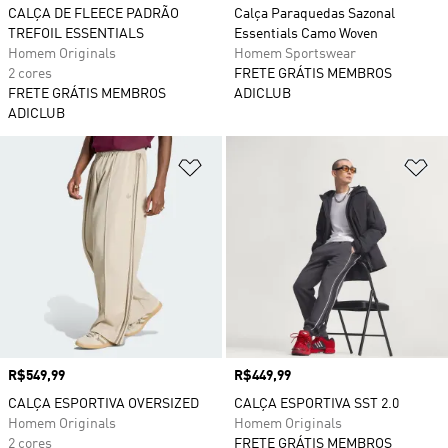
CALÇA DE FLEECE PADRÃO
Calça Paraquedas Sazonal
TREFOIL ESSENTIALS
Essentials Camo Woven
Homem Originals
Homem Sportswear
2 cores
FRETE GRÁTIS MEMBROS
FRETE GRÁTIS MEMBROS
ADICLUB
ADICLUB
Adicionar à Lista de Desejos
Ad
Preço
R$549,99
Preço
R$449,99
CALÇA ESPORTIVA OVERSIZED
CALÇA ESPORTIVA SST 2.0
Homem Originals
Homem Originals
2 cores
FRETE GRÁTIS MEMBROS