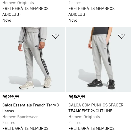
Homem Originals
2 cores
FRETE GRÁTIS MEMBROS
FRETE GRÁTIS MEMBROS
ADICLUB
ADICLUB
Novo
Novo
Adicionar à Lista de Desejos
Ad
Preço
R$299,99
Preço
R$549,99
Calça Essentials French Terry 3
CALÇA COM PUNHOS SPACER
listras
TEAMGEIST 26 CUTLINE
Homem Sportswear
Homem Originals
2 cores
2 cores
FRETE GRÁTIS MEMBROS
FRETE GRÁTIS MEMBROS