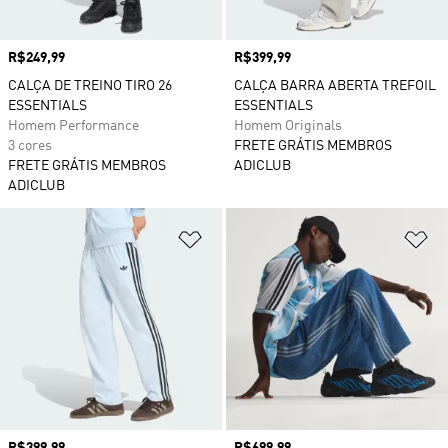
Preço
R$249,99
Preço
R$399,99
CALÇA DE TREINO TIRO 26
CALÇA BARRA ABERTA TREFOIL
ESSENTIALS
ESSENTIALS
Homem Performance
Homem Originals
3 cores
FRETE GRÁTIS MEMBROS
FRETE GRÁTIS MEMBROS
ADICLUB
ADICLUB
Adicionar à Lista de Desejos
Ad
Preço
R$399,99
Preço
R$699,99