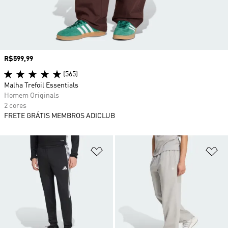
Preço
R$599,99
(565)
Malha Trefoil Essentials
Homem Originals
2 cores
FRETE GRÁTIS MEMBROS ADICLUB
Adicionar à Lista de Desejos
Ad