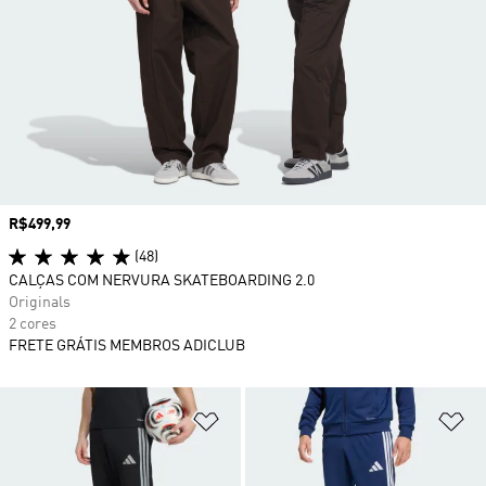
Preço
R$499,99
(48)
CALÇAS COM NERVURA SKATEBOARDING 2.0
Originals
2 cores
FRETE GRÁTIS MEMBROS ADICLUB
Adicionar à Lista de Desejos
Ad