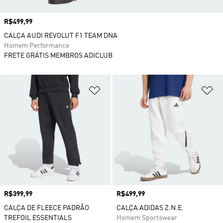
Preço
R$499,99
CALÇA AUDI REVOLUT F1 TEAM DNA
Homem Performance
FRETE GRÁTIS MEMBROS ADICLUB
Adicionar à Lista de Desejos
Ad
Preço
R$399,99
Preço
R$499,99
CALÇA DE FLEECE PADRÃO
CALÇA ADIDAS Z.N.E.
TREFOIL ESSENTIALS
Homem Sportswear