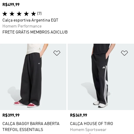
Preço
R$499,99
(7)
Calça esportiva Argentina EQT
Homem Performance
FRETE GRÁTIS MEMBROS ADICLUB
Adicionar à Lista de Desejos
Ad
Preço
R$399,99
Preço
R$349,99
CALÇA BAGGY BARRA ABERTA
CALÇA HOUSE OF TIRO
TREFOIL ESSENTIALS
Homem Sportswear