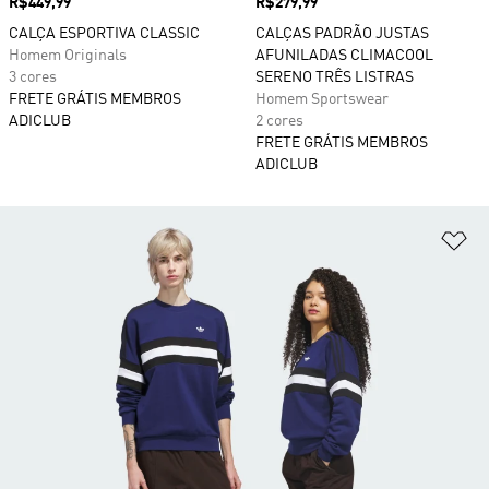
Preço
R$449,99
Preço
R$279,99
CALÇA ESPORTIVA CLASSIC
CALÇAS PADRÃO JUSTAS
Homem Originals
AFUNILADAS CLIMACOOL
3 cores
SERENO TRÊS LISTRAS
FRETE GRÁTIS MEMBROS
Homem Sportswear
ADICLUB
2 cores
FRETE GRÁTIS MEMBROS
ADICLUB
Ad