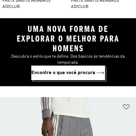
FRETE GRÁTIS MEMBROS
FRETE GRÁTIS MEMBROS
ADICLUB
ADICLUB
UMA NOVA FORMA DE
EXPLORAR O MELHOR PARA
HOMENS
Descubra o estilo que te define. Dos básicos às tendências da
temporada.
Encontre o que você procura
Ad