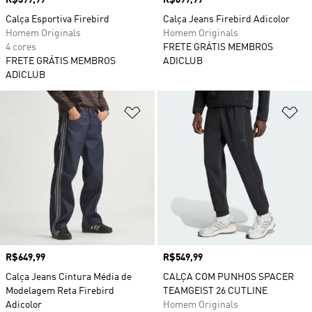
Calça Esportiva Firebird
Calça Jeans Firebird Adicolor
Homem Originals
Homem Originals
4 cores
FRETE GRÁTIS MEMBROS
FRETE GRÁTIS MEMBROS
ADICLUB
ADICLUB
Adicionar à Lista de Desejos
Ad
Preço
R$649,99
Preço
R$549,99
Calça Jeans Cintura Média de
CALÇA COM PUNHOS SPACER
Modelagem Reta Firebird
TEAMGEIST 26 CUTLINE
Adicolor
Homem Originals