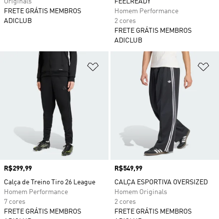
Originals
FEELREADY
FRETE GRÁTIS MEMBROS
Homem Performance
ADICLUB
2 cores
FRETE GRÁTIS MEMBROS
ADICLUB
Adicionar à Lista de Desejos
Ad
Preço
R$299,99
Preço
R$549,99
Calça de Treino Tiro 26 League
CALÇA ESPORTIVA OVERSIZED
Homem Performance
Homem Originals
7 cores
2 cores
FRETE GRÁTIS MEMBROS
FRETE GRÁTIS MEMBROS