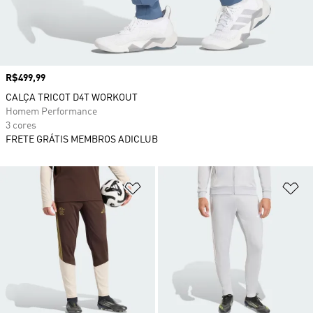
Preço
R$499,99
CALÇA TRICOT D4T WORKOUT
Homem Performance
3 cores
FRETE GRÁTIS MEMBROS ADICLUB
Adicionar à Lista de Desejos
Ad