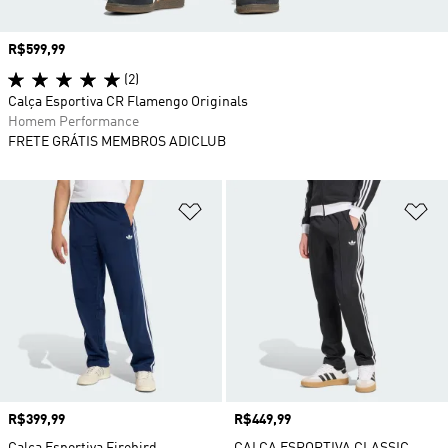
Preço
R$599,99
(2)
Calça Esportiva CR Flamengo Originals
Homem Performance
FRETE GRÁTIS MEMBROS ADICLUB
Adicionar à Lista de Desejos
Ad
Preço
R$399,99
Preço
R$449,99
Calça Esportiva Firebird
CALÇA ESPORTIVA CLASSIC