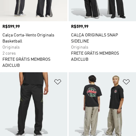
Preço
R$599,99
Preço
R$599,99
Calça Corta-Vento Originals
CALÇA ORIGINALS SNAP
Basketball
SIDELINE
Originals
Originals
2 cores
FRETE GRÁTIS MEMBROS
FRETE GRÁTIS MEMBROS
ADICLUB
ADICLUB
Adicionar à Lista de Desejos
Ad