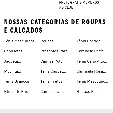
FRETE GRÁTIS MEMBROS
ADICLUB
NOSSAS CATEGORIAS DE ROUPAS
E CALÇADOS
Tênis Masculinos
Roupas
Tênis Corrida
Masculinas
Masculinas
Masculino
Camisetas
Presentes Para
Camiseta Preta
Masculinas
Homens
Masculina
Jaqueta
Camisa Polo
Tênis Cano Alto
Masculina
Masculina
Masculino
Mochila
Tênis Casual
Camiseta Rosa
Masculina
Masculino
Masculina
Tênis Brancos
Tênis Pretos
Tênis Masculino
Masculinos
Masculinos
Em Promoção
Blusa De Frio
Camisetas
Roupas Para
Masculina
Brancas
Academia
Masculina