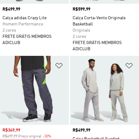
Preço
R$499,99
Preço
R$599,99
Calça adidas Crazy Lite
Calça Corta-Vento Originals
Homem Performance
Basketball
2 cores
Originals
FRETE GRÁTIS MEMBROS
2 cores
ADICLUB
FRETE GRÁTIS MEMBROS
ADICLUB
Adicionar à Lista de Desejos
Ad
Preço com desconto
R$349,99
Preço
R$499,99
R$499,99 Preço original
-30%
Desconto