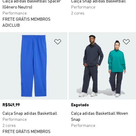
Calça adidas Basketball Spacer
Calça Snap adidas Basketball
(Gênero Neutro)
Performance
Performance
2 cores
FRETE GRÁTIS MEMBROS
ADICLUB
Adicionar à Lista de Desejos
Ad
Preço
R$549,99
Esgotado
Calça Snap adidas Basketball
Calça adidas Basketball Woven
Performance
Snap
2 cores
Performance
FRETE GRÁTIS MEMBROS