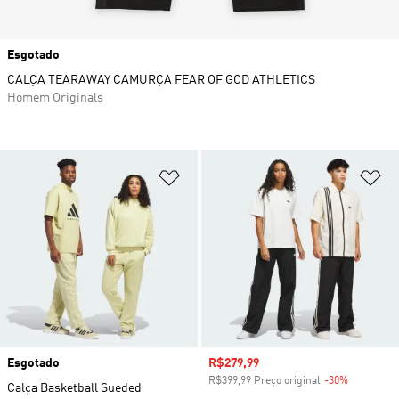
Esgotado
CALÇA TEARAWAY CAMURÇA FEAR OF GOD ATHLETICS
Homem Originals
Adicionar à Lista de Desejos
Ad
Esgotado
Preço com desconto
R$279,99
R$399,99 Preço original
-30%
Desconto
Calça Basketball Sueded