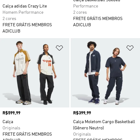
Calça Basketball Sueded
Calça adidas Crazy Lite
Performance
Homem Performance
2 cores
2 cores
FRETE GRÁTIS MEMBROS
FRETE GRÁTIS MEMBROS
ADICLUB
ADICLUB
Adicionar à Lista de Desejos
Ad
Preço
R$599,99
Preço
R$399,99
Calça
Calça Moletom Cargo Basketball
Originals
(Gênero Neutro)
FRETE GRÁTIS MEMBROS
Originals