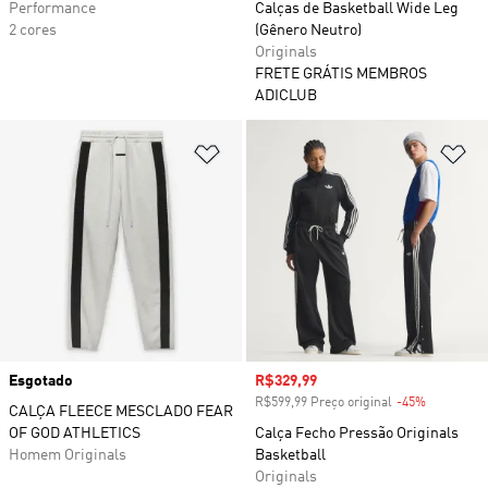
Performance
Calças de Basketball Wide Leg
2 cores
(Gênero Neutro)
Originals
FRETE GRÁTIS MEMBROS
ADICLUB
Adicionar à Lista de Desejos
Ad
Esgotado
Preço com desconto
R$329,99
R$599,99 Preço original
-45%
Desconto
CALÇA FLEECE MESCLADO FEAR
OF GOD ATHLETICS
Calça Fecho Pressão Originals
Homem Originals
Basketball
Originals