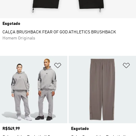
Esgotado
CALÇA BRUSHBACK FEAR OF GOD ATHLETICS BRUSHBACK
Homem Originals
Adicionar à Lista de Desejos
Ad
Preço
R$549,99
Esgotado