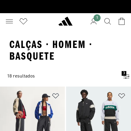
1
CALÇAS · HOMEM ·
BASQUETE
3
18 resultados
Adicionar à Lista de Desejos
Ad