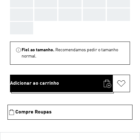
AAA
AAA
AAA
AAA
AAA
AAA
AAA
AAA
AAA
AAA
AAA
Fiel ao tamanho.
Recomendamos pedir o tamanho
normal.
Adicionar ao carrinho
Compre Roupas