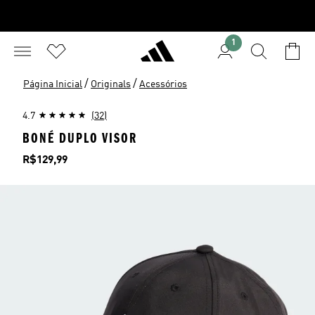
1
/
/
Página Inicial
Originals
Acessórios
4.7
(32)
BONÉ DUPLO VISOR
Preço
R$129,99