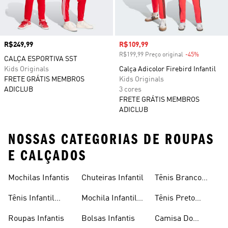
Preço
R$249,99
Preço com desconto
R$109,99
R$199,99 Preço original
-45%
Desconto
CALÇA ESPORTIVA SST
Kids Originals
Calça Adicolor Firebird Infantil
FRETE GRÁTIS MEMBROS
Kids Originals
ADICLUB
3 cores
FRETE GRÁTIS MEMBROS
ADICLUB
NOSSAS CATEGORIAS DE ROUPAS
E CALÇADOS
Mochilas Infantis
Chuteiras Infantil
Tênis Branco
Infantil
Tênis Infantil
Mochila Infantil
Tênis Preto
Masculino
Masculina
Infantil
Roupas Infantis
Bolsas Infantis
Camisa Do