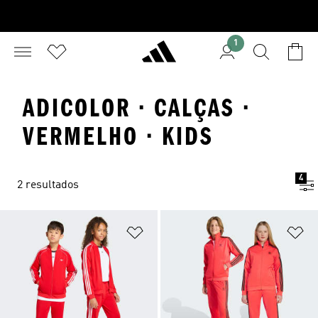
1
ADICOLOR · CALÇAS ·
VERMELHO · KIDS
4
2 resultados
Adicionar à Lista de Desejos
Ad