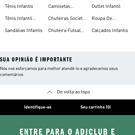
Flamengo Infantil
Tênis Infantis
Camisetas
Outlet Infantil
Infantis
Tênis Infantil
Chuteiras Society
Roupa De
Feminino
Infantil
Natação Infantil
Sandálias Infantis
Chuteira Futsal
Calçados Infantis
Infantil
SUA OPINIÃO É IMPORTANTE
Nós nos esforçamos para melhor atendê-lo e agradecemos seus
comentários.
De volta ao topo
Identifique-se
Seu carrinho (0)
ENTRE PARA O ADICLUB E