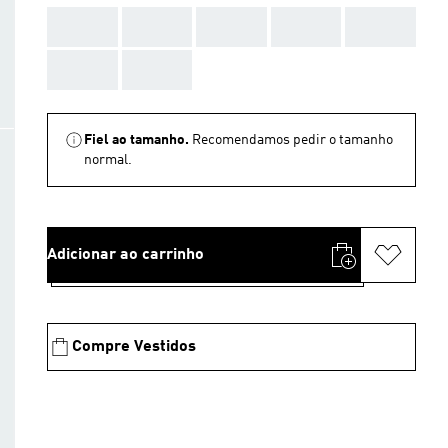
AAA
AAA
AAA
AAA
AAA
AAA
AAA
Fiel ao tamanho.
Recomendamos pedir o tamanho
normal.
Adicionar ao carrinho
Compre Vestidos