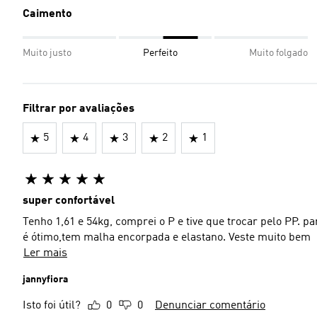
Caimento
Muito justo
Perfeito
Muito folgado
Filtrar por avaliações
5
4
3
2
1
super confortável
Tenho 1,61 e 54kg, comprei o P e tive que trocar pelo PP. para nã
é ótimo,tem malha encorpada e elastano. Veste muito bem
Ler mais
jannyfiora
Isto foi útil?
0
0
Denunciar comentário