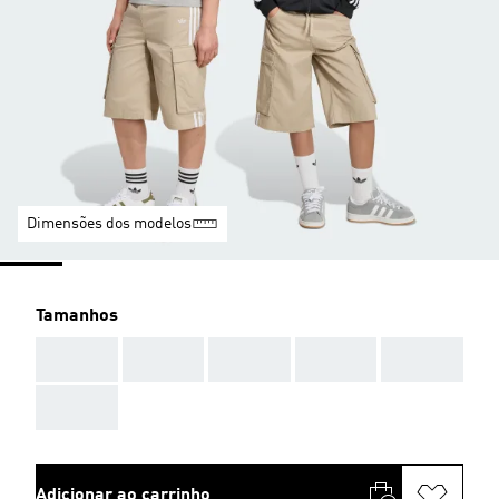
Dimensões dos modelos
Tamanhos
AAA
AAA
AAA
AAA
AAA
AAA
Adicionar ao carrinho