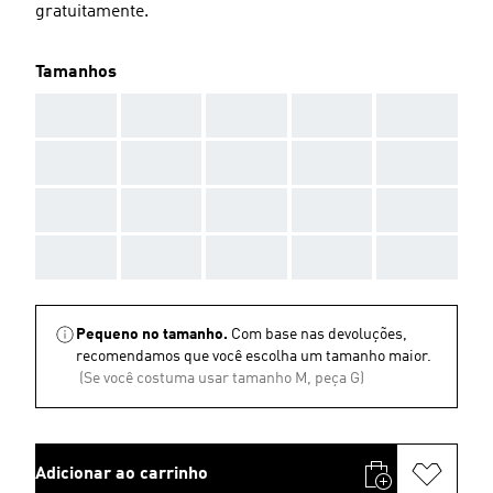
gratuitamente.
Tamanhos
AAA
AAA
AAA
AAA
AAA
AAA
AAA
AAA
AAA
AAA
AAA
AAA
AAA
AAA
AAA
AAA
AAA
AAA
AAA
AAA
Pequeno no tamanho.
Com base nas devoluções,
recomendamos que você escolha um tamanho maior.
(Se você costuma usar tamanho M, peça G)
Adicionar ao carrinho