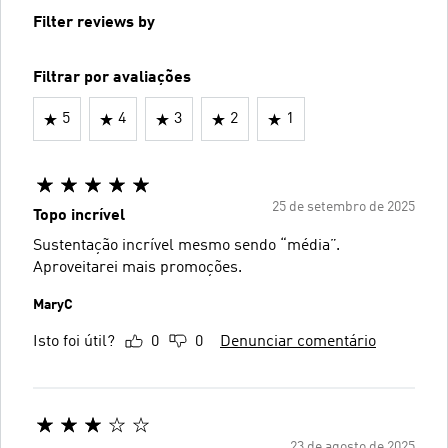
Filter reviews by
Filtrar por avaliações
5
4
3
2
1
25 de setembro de 2025
Topo incrível
Sustentação incrível mesmo sendo “média”.
Aproveitarei mais promoções.
MaryC
Isto foi útil?
0
0
Denunciar comentário
23 de agosto de 2025