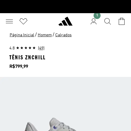
1
/
/
Página Inicial
Homem
Calçados
4.8
(49)
TÊNIS ZNCHILL
Preço
R$799,99