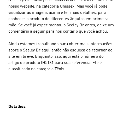
O Seeley Br é novo para essas características de filtro em
nosso website, na categoria Unissex. Mas você já pode
visualizar as imagens acima e ter mais detalhes, para
conhecer o produto de diferentes ângulos em primeira
mão. Se você já experimentou o Seeley Br antes, deixe um
comentário a seguir para nos contar o que você achou.
Ainda estamos trabalhando para obter mais informações
sobre o Seeley Br aqui, então não esqueça de retornar ao
site em breve. Enquanto isso, aqui está o número do
artigo do produto IH5181 para sua referência. Ele é
classificado na categoria Tênis
Detalhes