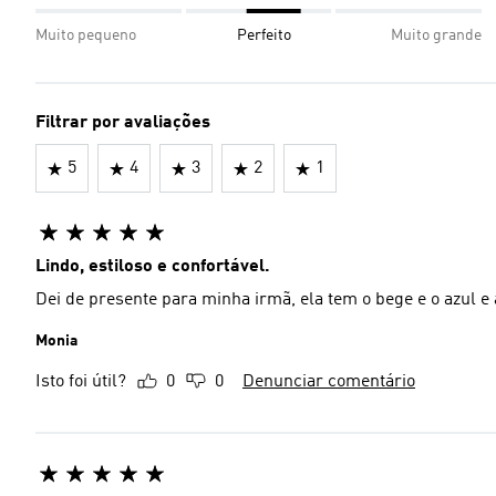
Muito pequeno
Perfeito
Muito grande
Filtrar por avaliações
5
4
3
2
1
Lindo, estiloso e confortável.
Dei de presente para minha irmã, ela tem o bege e o azul e 
Monia
Isto foi útil?
0
0
Denunciar comentário