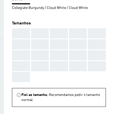
Collegiate Burgundy / Cloud White / Cloud White
Tamanhos
AAA
AAA
AAA
AAA
AAA
AAA
AAA
AAA
AAA
AAA
AAA
AAA
AAA
AAA
AAA
AAA
AAA
AAA
AAA
AAA
AAA
Fiel ao tamanho.
Recomendamos pedir o tamanho
normal.