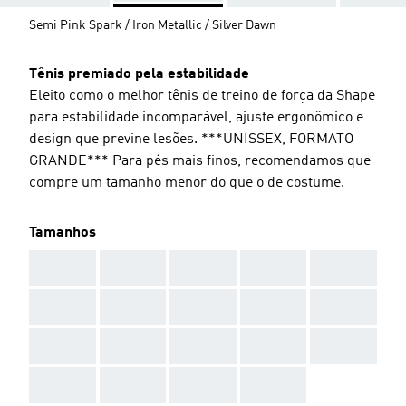
Semi Pink Spark / Iron Metallic / Silver Dawn
Tênis premiado pela estabilidade
Eleito como o melhor tênis de treino de força da Shape
para estabilidade incomparável, ajuste ergonômico e
design que previne lesões. ***UNISSEX, FORMATO
GRANDE*** Para pés mais finos, recomendamos que
compre um tamanho menor do que o de costume.
Tamanhos
AAA
AAA
AAA
AAA
AAA
AAA
AAA
AAA
AAA
AAA
AAA
AAA
AAA
AAA
AAA
AAA
AAA
AAA
AAA