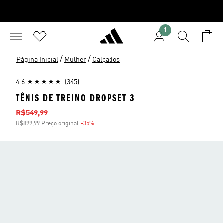
1
/
/
Página Inicial
Mulher
Calçados
4.6
(345)
TÊNIS DE TREINO DROPSET 3
Preço com desconto
R$549,99
R$899,99 Preço original
-35%
Desconto