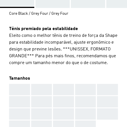
Core Black / Grey Four / Grey Four
Tênis premiado pela estabilidade
Eleito como o melhor tênis de treino de força da Shape
para estabilidade incomparável, ajuste ergonômico e
design que previne lesões. ***UNISSEX, FORMATO
GRANDE*** Para pés mais finos, recomendamos que
compre um tamanho menor do que o de costume.
Tamanhos
AAA
AAA
AAA
AAA
AAA
AAA
AAA
AAA
AAA
AAA
AAA
AAA
AAA
AAA
AAA
AAA
AAA
AAA
AAA