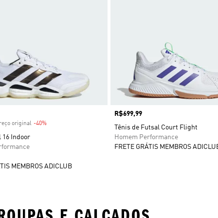
 desconto
Preço
R$699,99
eço original
-40%
Desconto
Tênis de Futsal Court Flight
l 16 Indoor
Homem Performance
formance
FRETE GRÁTIS MEMBROS ADICLU
TIS MEMBROS ADICLUB
ROUPAS E CALÇADOS