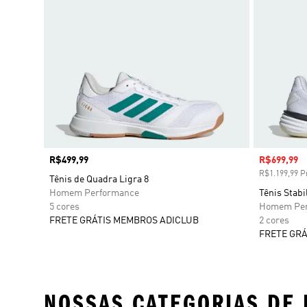
Preço
R$499,99
Preço com
R$699,99
R$1.199,99 Pr
Tênis de Quadra Ligra 8
Homem Performance
Tênis Stabi
5 cores
Homem Per
FRETE GRÁTIS MEMBROS ADICLUB
2 cores
FRETE GRÁ
NOSSAS CATEGORIAS DE 