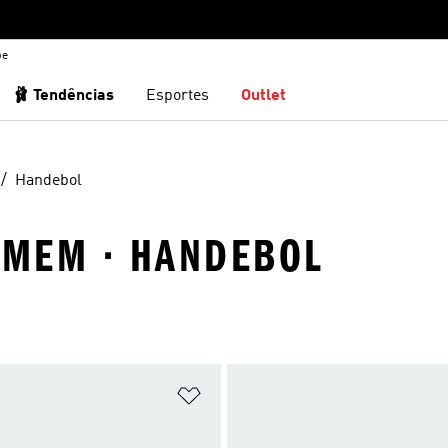
be
🩰 Tendências
Esportes
Outlet
Handebol
HOMEM · HANDEBOL
sta de Desejos
Adicionar à Lista de Desejos