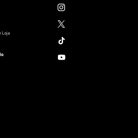
e Loja
do