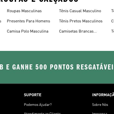
Roupas Masculinas
Tênis Casual Masculino
T
s
Presentes Para Homens
Tênis Pretos Masculinos
C
Camisa Polo Masculina
Camisetas Brancas
T
Masculinas
B E GANHE 500 PONTOS RESGATÁVE
SUPORTE
INFORMAÇÃ
Podemos Ajudar?
Sobre Nós
Atendimento ao Cliente
Imprensa