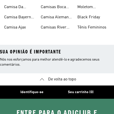
Arsenal
Arsenal
Bayern De
Camisa Da
Camisas Boca
Moletom
Munique
Alemanha
Juniors
Manchester
Camisa Bayern
Camisa Alemanha
Black Friday
United
De Munique
Preta
Camisa Ajax
Camisas River
Tênis Femininos
Plate
SUA OPINIÃO É IMPORTANTE
Nós nos esforçamos para melhor atendê-lo e agradecemos seus
comentários.
De volta ao topo
Identifique-se
Seu carrinho (0)
ENTRE PARA O ADICLUB E