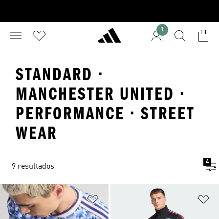
1
STANDARD ·
MANCHESTER UNITED ·
PERFORMANCE · STREET
WEAR
4
9 resultados
Adicionar à Lista de Desejos
Ad