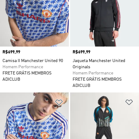
Preço
R$699,99
Preço
R$699,99
Camisa II Manchester United 90
Jaqueta Manchester United
Homem Performance
Originals
FRETE GRÁTIS MEMBROS
Homem Performance
ADICLUB
FRETE GRÁTIS MEMBROS
ADICLUB
Adicionar à Lista de Desejos
Ad