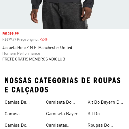
Preço com desconto
R$299,99
R$699,99 Preço original
-55%
Desconto
Jaqueta Hino Z.N.E. Manchester United
Homem Performance
FRETE GRÁTIS MEMBROS ADICLUB
NOSSAS CATEGORIAS DE ROUPAS
E CALÇADOS
Camisa Da
Camiseta Do
Kit Do Bayern De
Argentina
Manchester
Munique
Camisa
Camiseta Bayern
Kit Do
United
Manchester
De Munique
Manchester
Camisa Do
Camisetas
Roupas Do
United
United