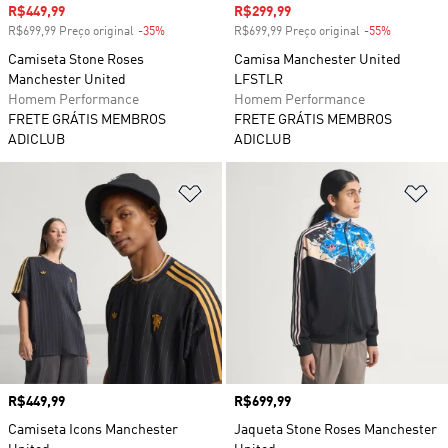
Preço com desconto
R$449,99
Preço com desconto
R$299,99
R$699,99 Preço original
-35%
Desconto
R$699,99 Preço original
-55%
Desconto
Camiseta Stone Roses
Camisa Manchester United
Manchester United
LFSTLR
Homem Performance
Homem Performance
FRETE GRÁTIS MEMBROS
FRETE GRÁTIS MEMBROS
ADICLUB
ADICLUB
Adicionar à Lista de Desejos
Ad
Preço
R$449,99
Preço
R$699,99
Camiseta Icons Manchester
Jaqueta Stone Roses Manchester