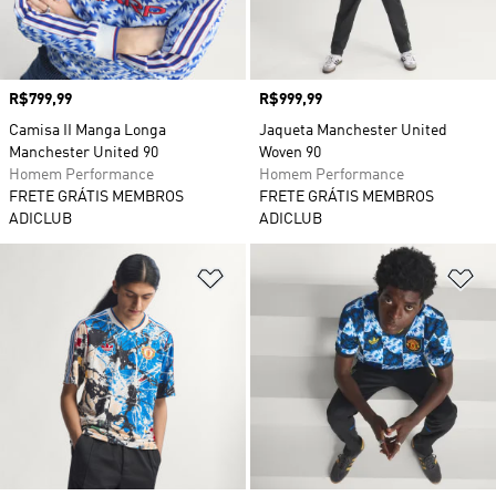
Preço
R$799,99
Preço
R$999,99
Camisa II Manga Longa
Jaqueta Manchester United
Manchester United 90
Woven 90
Homem Performance
Homem Performance
FRETE GRÁTIS MEMBROS
FRETE GRÁTIS MEMBROS
ADICLUB
ADICLUB
Adicionar à Lista de Desejos
Ad