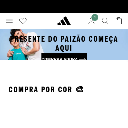
1
PRESENTE DO PAIZÃO COMEÇA
AQUI
COMPRAR AGORA
COMPRA POR COR 🎨
Preto
Vermelho
Br