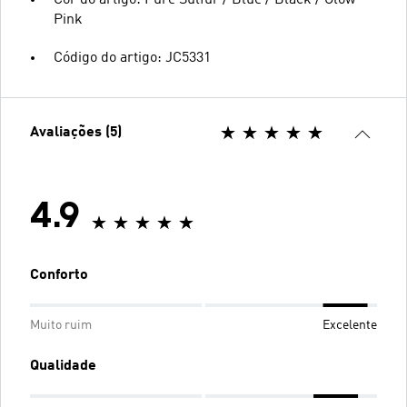
Cor do artigo: Pure Sulfur / Blue / Black / Glow
Pink
Código do artigo: JC5331
Avaliações (5)
4.9
Conforto
Muito ruim
Excelente
Qualidade