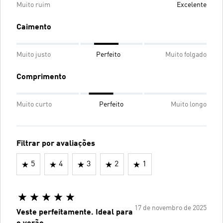
Muito ruim
Excelente
Caimento
Muito justo
Perfeito
Muito folgado
Comprimento
Muito curto
Perfeito
Muito longo
Filtrar por avaliações
5
4
3
2
1
17 de novembro de 2025
Veste perfeitamente. Ideal para