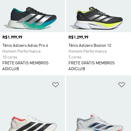
Preço
R$1.999,99
Preço
R$1.299,99
Tênis Adizero Adios Pro 4
Tênis Adizero Boston 12
Homem Performance
Homem Performance
10 cores
5 cores
FRETE GRÁTIS MEMBROS
FRETE GRÁTIS MEMBROS
ADICLUB
ADICLUB
Adicionar à Lista de Desejos
Ad