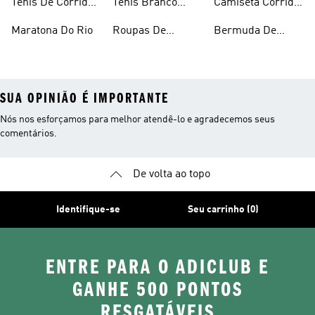
Tênis De Corrida
Tênis Branco
Camiseta Corrida
Feminino
Corrida
Feminina
Maratona Do Rio
Roupas De
Bermuda De
Corrida
Compressão Para
Corrida
SUA OPINIÃO É IMPORTANTE
Nós nos esforçamos para melhor atendê-lo e agradecemos seus
comentários.
De volta ao topo
Identifique-se
Seu carrinho (0)
ENTRE PARA O ADICLUB E
GANHE 500 PONTOS
RESGATÁVEIS