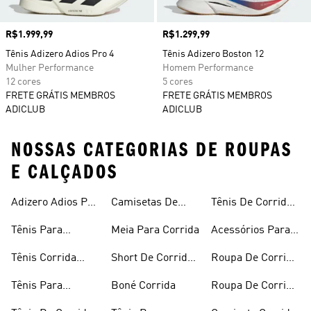
Preço
R$1.999,99
Preço
R$1.299,99
Tênis Adizero Adios Pro 4
Tênis Adizero Boston 12
Mulher Performance
Homem Performance
12 cores
5 cores
FRETE GRÁTIS MEMBROS
FRETE GRÁTIS MEMBROS
ADICLUB
ADICLUB
NOSSAS CATEGORIAS DE ROUPAS
E CALÇADOS
Adizero Adios Pro
Camisetas De
Tênis De Corrida
4
Corrida
Preto
Tênis Para
Meia Para Corrida
Acessórios Para
Corrida
Corrida
Tênis Corrida
Short De Corrida
Roupa De Corrida
Masculino
Feminino
Feminina
Tênis Para
Boné Corrida
Roupa De Corrida
Caminhada
Masculina