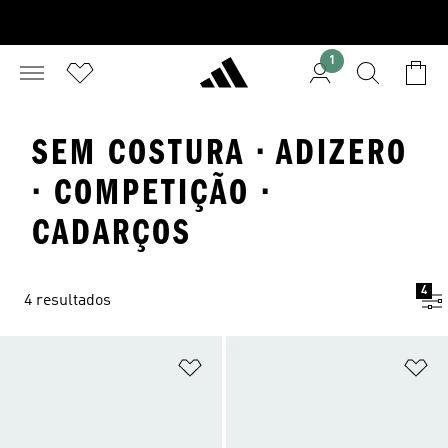
1
SEM COSTURA · ADIZERO
· COMPETIÇÃO ·
CADARÇOS
4
4 resultados
Adicionar à Lista de Desejos
Ad