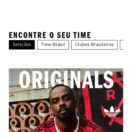
ENCONTRE O SEU TIME
Seleções
Time Brasil
Clubes Brasileiros
Clu
Alemanha
Argentina
Es