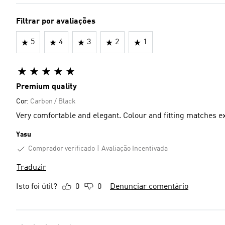
Filtrar por avaliações
5
4
3
2
1
Premium quality
Cor:
Carbon / Black
Very comfortable and elegant. Colour and fitting matches e
Yasu
Comprador verificado
Avaliação Incentivada
Traduzir
Isto foi útil?
0
0
Denunciar comentário