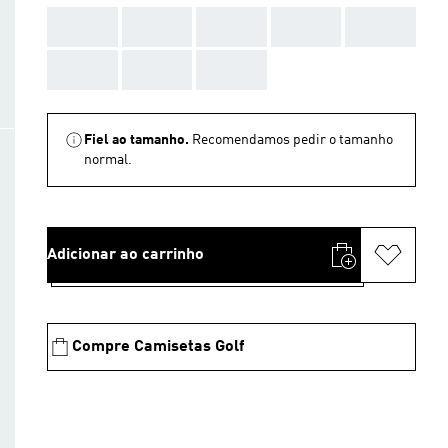
AAA
AAA
AAA
AAA
AAA
AAA
AAA
AAA
Fiel ao tamanho.
Recomendamos pedir o tamanho
normal.
Adicionar ao carrinho
Compre Camisetas Golf